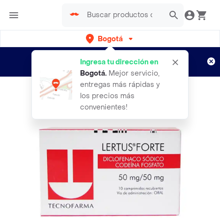
Bogotá
Regístrate
¿Nuevo en Rappi?
y disfruta de
Ingresa tu dirección en
envíos gratis por semanas
Aplican TyC
Bogotá
.
Mejor servicio,
entregas más rápidas y
los precios más
convenientes!