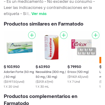
- Es un medicamento - No exceder su consumo -
Leer las indicaciones y contraindicaciones en la
etiqueta - Si l
...
Ver más
Productos similares en Farmatodo
$ 103.950
$ 63.950
$ 79.950
$ 1
Adorlan Forte (50 mg
Neosaldina (300 mg /
Ericox (120 mg)
Lum
/ 50 mg)
50 mg / 30 mg)
(
$11421.43/und
)
mg)
(
$5197.50/und
)
(
$2131.67/ml
)
1 X 7 Und
(
$21
1 X 20 Und
1 X 30 mL
1 X
Productos complementarios en
Farmatodo