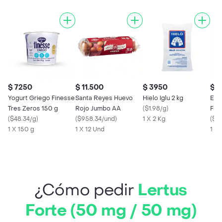
$ 7250
$ 11.500
$ 3950
$ 
Yogurt Griego Finesse
Santa Reyes Huevo
Hielo Iglu 2 kg
Ele
Tres Zeros 150 g
Rojo Jumbo AA
(
$1.98/g
)
Fres
(
$48.34/g
)
(
$958.34/und
)
1 X 2 Kg
(
$14
1 X 150 g
1 X 12 Und
1 X
¿Cómo pedir
Lertus
Forte (50 mg / 50 mg)