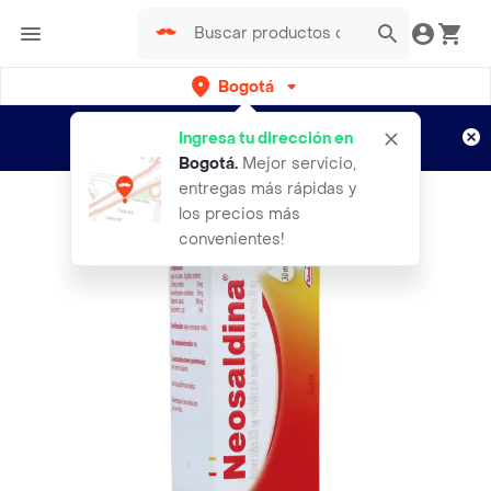
Bogotá
Regístrate
¿Nuevo en Rappi?
y disfruta de
Ingresa tu dirección en
envíos gratis por semanas
Aplican TyC
Bogotá
.
Mejor servicio,
entregas más rápidas y
los precios más
convenientes!