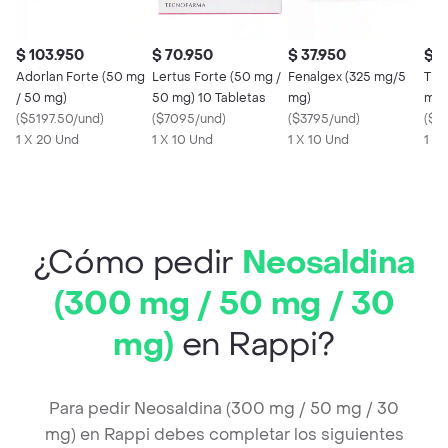
$ 103.950
$ 70.950
$ 37.950
$ 9
Adorlan Forte (50 mg
Lertus Forte (50 mg /
Fenalgex (325 mg/5
Tiza
/ 50 mg)
50 mg) 10 Tabletas
mg)
mg)
(
$5197.50/und
)
(
$7095/und
)
(
$3795/und
)
(
$4
1 X 20 Und
1 X 10 Und
1 X 10 Und
1 X
¿Cómo pedir
Neosaldina
(300 mg / 50 mg / 30
mg)
en Rappi?
Para pedir Neosaldina (300 mg / 50 mg / 30
mg) en Rappi debes completar los siguientes