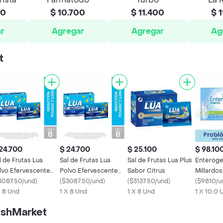
00
$ 10.700
$ 11.400
$ 1
r
Agregar
Agregar
Ag
t
24.700
$ 24.700
$ 25.100
$ 98.10
l de Frutas Lua
Sal de Frutas Lua
Sal de Frutas Lua Plus
Enteroge
lvo Efervescente
Polvo Efervescente
Sabor Citrus
Millardos
iginal
3087.50/und
)
Original
(
$3087.50/und
)
(
$3137.50/und
)
(
$9810/u
X 8 Und
1 X 8 Und
1 X 8 Und
1 X 10.0 
eshMarket