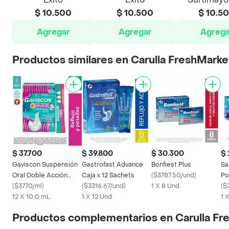
$ 10.500
$ 10.500
$ 10.5
Agregar
Agregar
Agrega
Productos similares en Carulla FreshMarke
$ 37.700
$ 39.800
$ 30.300
$ 
Gaviscon Suspensión
Gastrofast Advance
Bonfiest Plus
Sa
Oral Doble Acción
Caja x 12 Sachets
(
$3787.50/und
)
Po
Sachet
(
$3770/ml
)
(
$3316.67/und
)
1 X 8 Und
Or
(
$
12 X 10.0 mL
1 X 12 Und
1 
Productos complementarios en Carulla Fr