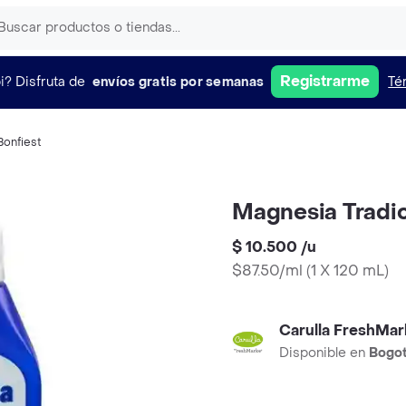
Registrarme
i?
Disfruta de
envíos gratis por semanas
Té
Bonfiest
Magnesia Tradic
$ 10.500
/
u
$87.50/ml
(
1 X 120 mL
)
Carulla FreshMar
Disponible en
Bogo