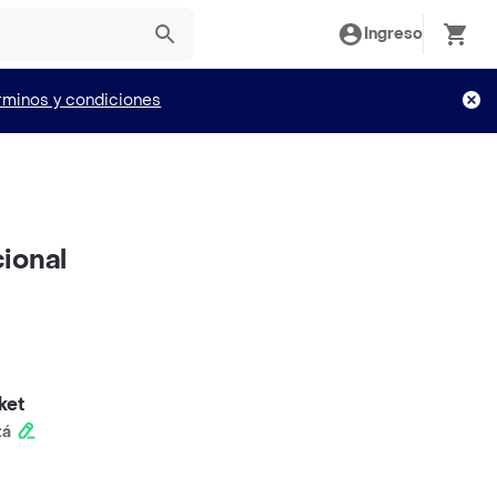
Ingreso
rminos y condiciones
ional
ket
tá