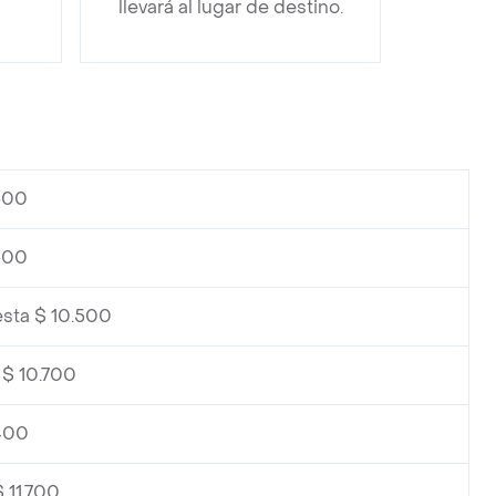
llevará al lugar de destino.
.500
.500
esta $ 10.500
 $ 10.700
.400
 11.700