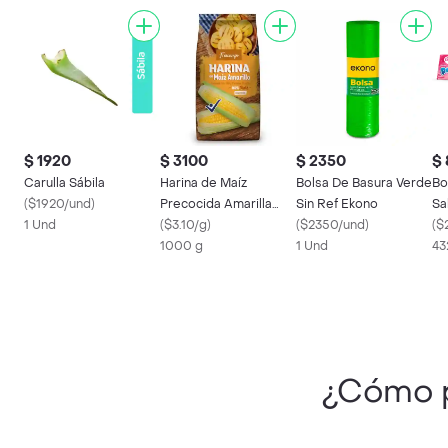
$ 1920
$ 3100
$ 2350
$
Carulla Sábila
Harina de Maíz
Bolsa De Basura Verde
Bo
(
$1920/und
)
Precocida Amarilla
Sin Ref Ekono
Sa
1 Und
Frescampo
(
$3.10/g
)
(
$2350/und
)
(
$
1000 g
1 Und
43
¿Cómo 