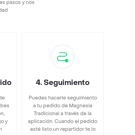
tes pasos y nos
edad
dido
4
.
Seguimiento
de
Puedes hacerle seguimiento
ebes
a tu pedido de Magnesia
n,
Tradicional a través de la
go y
aplicación. Cuando el pedido
n
esté listo un repartidor te lo