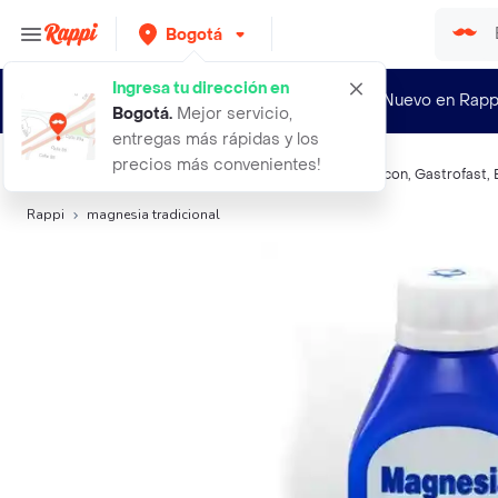
Bogotá
Ingresa tu dirección en
¿Nuevo en Rapp
Bogotá
.
Mejor servicio,
entregas más rápidas y los
precios más convenientes!
Búsquedas relacionadas:
Antiácidos
,
Magnesia
,
Gaviscon
,
Gastrofast
,
Rappi
magnesia tradicional