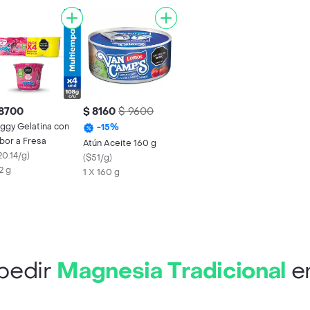
 8700
$ 8160
$ 9600
ggy Gelatina con
-
15
%
bor a Fresa
Atún Aceite 160 g
20.14/g
)
(
$51/g
)
2 g
1 X 160 g
pedir
Magnesia Tradicional
e