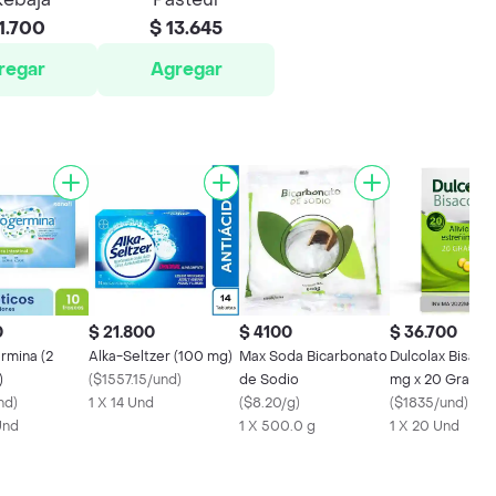
1.700
$ 13.645
regar
Agregar
0
$ 21.800
$ 4100
$ 36.700
rmina (2
Alka-Seltzer (100 mg)
Max Soda Bicarbonato
Dulcolax Bisacod
)
(
$1557.15/und
)
de Sodio
mg x 20 Gragea
nd
)
1 X 14 Und
(
$8.20/g
)
(
$1835/und
)
Und
1 X 500.0 g
1 X 20 Und