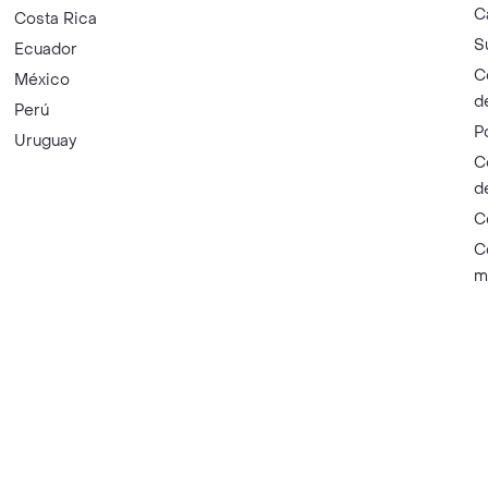
C
Costa Rica
S
Ecuador
C
México
d
Perú
P
Uruguay
C
d
C
C
m