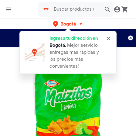
Bogotá
Regístrate
¿Nuevo en Rappi?
y disfruta de
Ingresa tu dirección en
envíos gratis por semanas
Aplican TyC
Bogotá
.
Mejor servicio,
entregas más rápidas y
los precios más
convenientes!