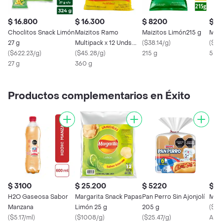
$ 16.800
$ 16.300
$ 8200
$ 1
Choclitos Snack Limón
Maizitos Ramo
Maizitos Limón215 g
Mai
27 g
Multipack x 12 Unds.
(
$38.14/g
)
(
$28
(
$622.23/g
)
360 g. Sabor Natural
(
$45.28/g
)
215 g
530
27 g
360 g
Productos complementarios en Éxito
$ 3100
$ 25.200
$ 5220
$ 
H2O Gaseosa Sabor
Margarita Snack Papas
Pan Perro Sin Ajonjolí
Ma
Manzana
Limón 25 g
205 g
(
$8
(
$5.17/ml
)
(
$1008/g
)
(
$25.47/g
)
Apr