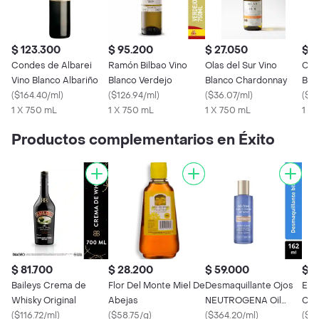
$ 123.300
$ 95.200
$ 27.050
$ 3
Condes de Albarei
Ramón Bilbao Vino
Olas del Sur Vino
Cua
Vino Blanco Albariño
Blanco Verdejo
Blanco Chardonnay
Bla
(
$164.40/ml
)
(
$126.94/ml
)
(
$36.07/ml
)
(
$32
1 X 750 mL
1 X 750 mL
1 X 750 mL
1 X
Productos complementarios en Éxito
$ 81.700
$ 28.200
$ 59.000
$ 
Baileys Crema de
Flor Del Monte Miel De
Desmaquillante Ojos
Ete
Whisky Original
Abejas
NEUTROGENA Oil
Cris
(
$116.72/ml
)
(
$58.75/g
)
Free x 162 ML
(
$364.20/ml
)
(
$2