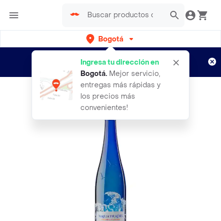
Bogotá
Regístrate
¿Nuevo en Rappi?
y disfruta de
Ingresa tu dirección en
envíos gratis por semanas
Aplican TyC
Bogotá
.
Mejor servicio,
entregas más rápidas y
los precios más
convenientes!