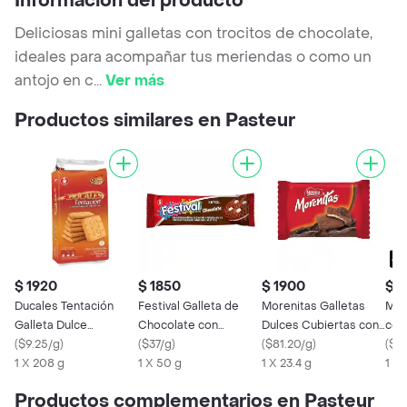
Información del producto
Deliciosas mini galletas con trocitos de chocolate,
ideales para acompañar tus meriendas o como un
antojo en c
...
Ver más
Productos similares en Pasteur
$ 1920
$ 1850
$ 1900
$ 
Ducales Tentación
Festival Galleta de
Morenitas Galletas
MIL
Galleta Dulce
Chocolate con
Dulces Cubiertas con
con
Saborizada
(
$9.25/g
)
Relleno Sabor Vainilla
(
$37/g
)
Chocolate
(
$81.20/g
)
sab
(
$14
1 X 208 g
1 X 50 g
1 X 23.4 g
1 X 
Productos complementarios en Pasteur