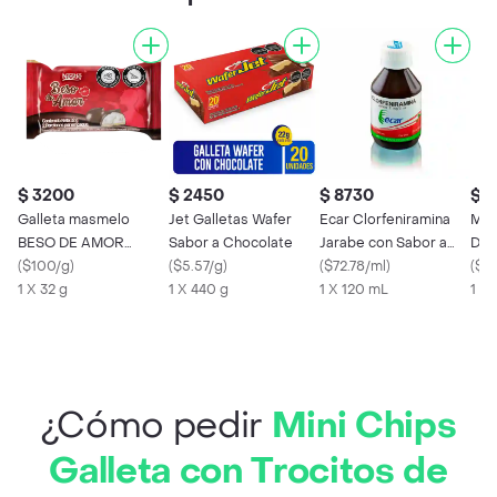
$ 3200
$ 2450
$ 8730
$ 1
Galleta masmelo
Jet Galletas Wafer
Ecar Clorfeniramina
Mor
BESO DE AMOR
Sabor a Chocolate
Jarabe con Sabor a
Dul
cubierta sabor
(
$100/g
)
(
$5.57/g
)
Frambuesa (2 mg / 5
(
$72.78/ml
)
Cho
(
$81
chocolate x 32g
1 X 32 g
1 X 440 g
mL)
1 X 120 mL
1 X 
¿Cómo pedir
Mini Chips
Galleta con Trocitos de