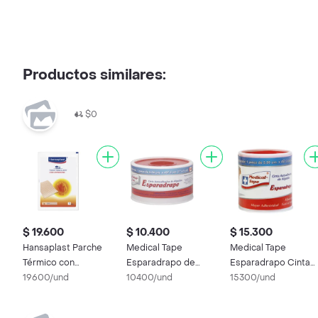
Productos similares:
$0
$ 19.600
$ 10.400
$ 15.300
Hansaplast Parche
Medical Tape
Medical Tape
Térmico con
Esparadrapo de
Esparadrapo Cinta
Capsaicina
19600/und
Algodón
10400/und
Adhesiva de Algodó
15300/und
Rollo