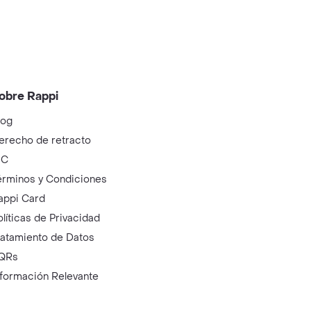
obre Rappi
log
erecho de retracto
IC
érminos y Condiciones
appi Card
olíticas de Privacidad
ratamiento de Datos
QRs
nformación Relevante