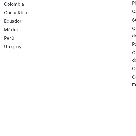
P
Colombia
C
Costa Rica
S
Ecuador
C
México
d
Perú
P
Uruguay
C
d
C
C
m