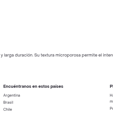
a
arga duración. Su textura microporosa permite el intercam
Encuéntranos en estos países
P
Argentina
H
m
Brasil
P
Chile