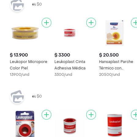
$0
$ 13.900
$ 3300
$ 20.500
Leukopor Micropore
Leukoplast Cinta
Hansaplast Parche
Color Piel
Adhesiva Médica
Térmico con
13900/und
3300/und
Capsaicina
20500/und
$0