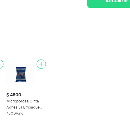
Actualizar
$ 4500
Microporosa Cinta
Adhesiva Empaque
n
Con 1 Rollo
4500/und