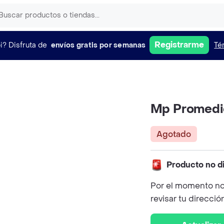
Registrarme
i?
Disfruta de
envíos gratis por semanas
Té
Mp Promedic
Agotado
Producto no d
Por el momento no
revisar tu direcció