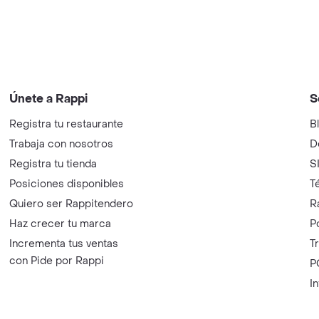
Únete a Rappi
S
Registra tu restaurante
B
Trabaja con nosotros
D
Registra tu tienda
S
Posiciones disponibles
T
Quiero ser Rappitendero
R
Haz crecer tu marca
P
Incrementa tus ventas
T
con Pide por Rappi
P
I