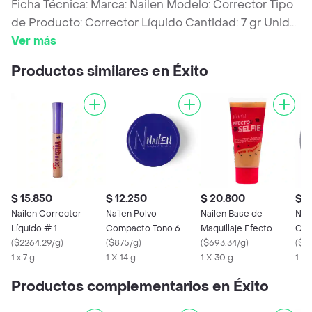
Ficha Técnica: Marca: Nailen Modelo: Corrector Tipo
de Producto: Corrector Líquido Cantidad: 7 gr Unid
...
Ver más
Productos similares en Éxito
$ 15.850
$ 12.250
$ 20.800
$ 1
Nailen Corrector
Nailen Polvo
Nailen Base de
Nai
Líquido # 1
Compacto Tono 6
Maquillaje Efecto
Com
(
$2264.29/g
)
(
$875/g
)
Selfie Tono 3
(
$693.34/g
)
(
$9
1 x 7 g
1 X 14 g
1 X 30 g
1 X 
Productos complementarios en Éxito