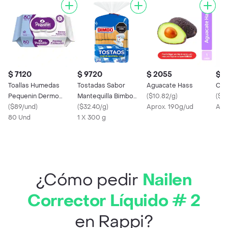
$ 7120
$ 9720
$ 2055
$ 2
Toallas Humedas
Tostadas Sabor
Aguacate Hass
Ceb
Pequenin Dermo
Mantequilla Bimbo
(
$10.82/g
)
(
$9
Proteccion
(
$89/und
)
300 g
(
$32.40/g
)
Aprox. 190g/ud
Apr
80 Und
1 X 300 g
¿Cómo pedir
Nailen
Corrector Líquido # 2
en Rappi?