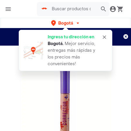
Bogotá
Regístrate
¿Nuevo en Rappi?
y disfruta de
Ingresa tu dirección en
envíos gratis por semanas
Aplican TyC
Bogotá
.
Mejor servicio,
entregas más rápidas y
los precios más
convenientes!