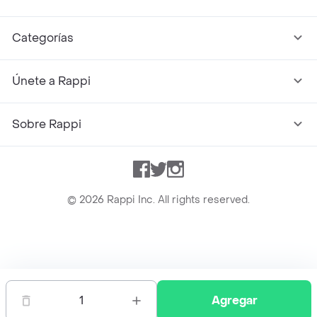
Categorías
Únete a Rappi
Sobre Rappi
Facebook
Twitter
Instagram
©
2026
Rappi Inc. All rights reserved.
Rappi S.A.S. --- NIT 900.843.898-9 --- Calle 63 # 16A-02
Bogotá D.C. --- notificacionesrappi@rappi.com
1
Agregar