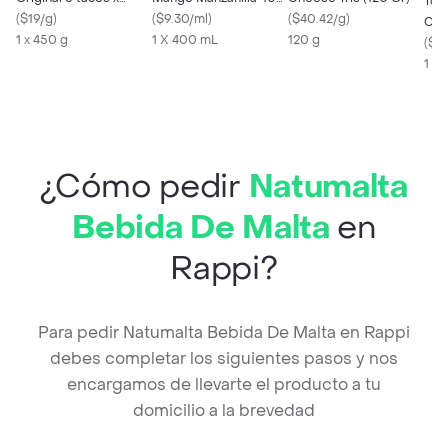
Toni
450g
(
$19/g
)
mL
(
$9.30/ml
)
(
$40.42/g
)
Col
1 x 450 g
1 X 400 mL
120 g
Nat
(
$22
1 x 
¿Cómo pedir
Natumalta
Bebida De Malta
en
Rappi?
Para pedir Natumalta Bebida De Malta en Rappi
debes completar los siguientes pasos y nos
encargamos de llevarte el producto a tu
domicilio a la brevedad