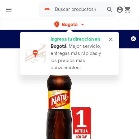
Bogotá
Regístrate
¿Nuevo en Rappi?
y disfruta de
Ingresa tu dirección en
envíos gratis por semanas
Aplican TyC
Bogotá
.
Mejor servicio,
entregas más rápidas y
los precios más
convenientes!