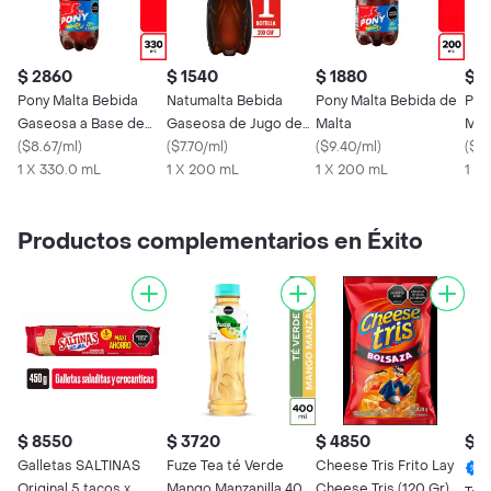
$ 2860
$ 1540
$ 1880
$ 
Pony Malta Bebida
Natumalta Bebida
Pony Malta Bebida de
Pon
Gaseosa a Base de
Gaseosa de Jugo de
Malta
Mal
Malta
(
$8.67/ml
)
Malta
(
$7.70/ml
)
(
$9.40/ml
)
(
$43
1 X 330.0 mL
1 X 200 mL
1 X 200 mL
1 X 
Productos complementarios en Éxito
$ 8550
$ 3720
$ 4850
$ 
Galletas SALTINAS
Fuze Tea té Verde
Cheese Tris Frito Lay
Original 5 tacos x
Mango Manzanilla 400
Cheese Tris (120 Gr)