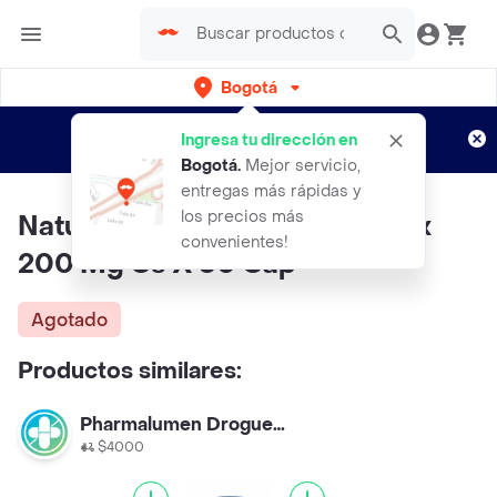
Bogotá
Regístrate
¿Nuevo en Rappi?
y disfruta de
Ingresa tu dirección en
envíos gratis por semanas
Aplican TyC
Bogotá
.
Mejor servicio,
entregas más rápidas y
los precios más
Natural Freshly Pausia Complex
convenientes!
200 Mg Cs X 60 Cap
Agotado
Productos similares:
Pharmalumen Drogueria Castellana
$4000