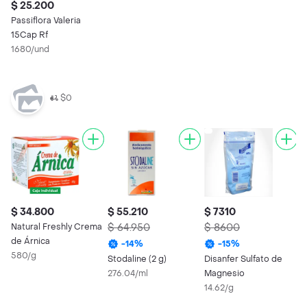
$ 25.200
Passiflora Valeria
15Cap Rf
1680/und
$0
$ 34.800
$ 55.210
$ 7310
$
Natural Freshly Crema
$ 64.950
$ 8600
$
de Árnica
-
14
%
-
15
%
580/g
Stodaline (2 g)
Disanfer Sulfato de
U
276.04/ml
Magnesio
U
14.62/g
8