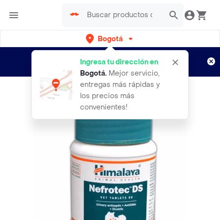
Bogotá
Regístrate
¿Nuevo en Rappi?
y disfruta de
Ingresa tu dirección en
envíos gratis por semanas
Aplican TyC
Bogotá
.
Mejor servicio,
entregas más rápidas y
los precios más
convenientes!