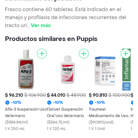
Frasco contiene 60 tabletas. Está indicado en el
manejo y profilaxis de infecciones recurrentes del
tracto uri
...
Ver más
Productos similares en Puppis
$ 96.210
$ 106.900
$ 44.010
$ 48.900
$ 90.810
$ 100.900
$ 1
-
10
%
-
10
%
-
10
%
Alfa-3 Suspensión Uso
Flativet Suspensión
Traumeel
Imm
Veterinario
Oral Uso Veterinario
Medicamento de Uso
Hom
(
$384.84/ml
)
(
$366.75/ml
)
Veterinario
(
$90810/und
)
Mas
(
$10
1 X 250 mL
1 X 120 mL
1 X 1 Und
1 X