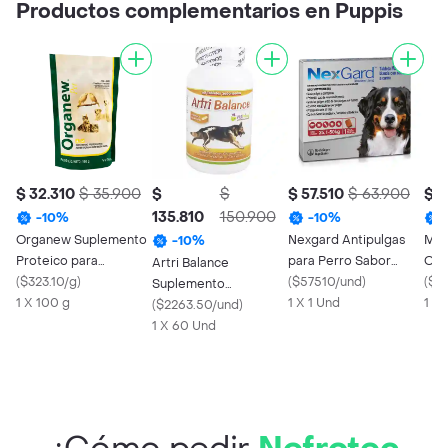
Productos complementarios en Puppis
$ 32.310
$ 35.900
$
$
$ 57.510
$ 63.900
$ 2
135.810
150.900
-
10
%
-
10
%
Organew Suplemento
Nexgard Antipulgas
Mel
-
10
%
Proteico para
para Perro Sabor
Ora
Artri Balance
Mascotas
(
$323.10/g
)
Carne >25.1 a 50 Kg
(
$57510/und
)
(0.
(
$24
Suplemento
1 X 100 g
1 X 1 Und
1 X
Alimenticio para
(
$2263.50/und
)
Perros
1 X 60 Und