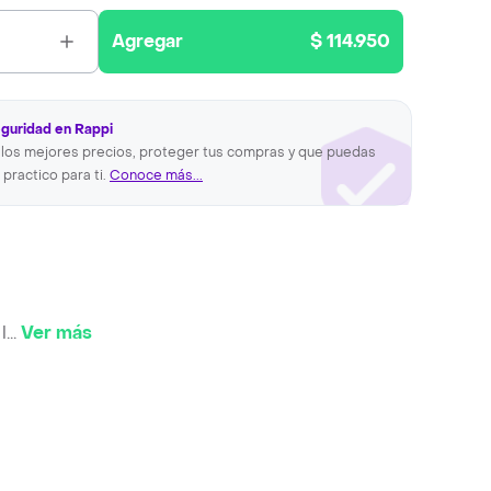
Agregar
$ 114.950
eguridad en Rappi
los mejores precios, proteger tus compras y que puedas
 practico para ti.
Conoce más...
l
...
Ver más