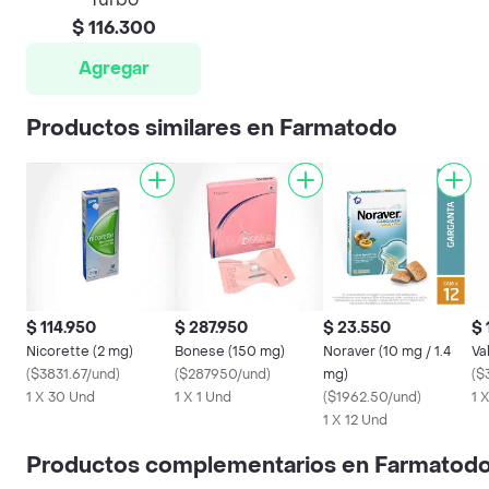
$ 116.300
Agregar
Productos similares en Farmatodo
$ 114.950
$ 287.950
$ 23.550
$ 
Nicorette (2 mg)
Bonese (150 mg)
Noraver (10 mg / 1.4
Val
(
$3831.67/und
)
(
$287950/und
)
mg)
(
$
1 X 30 Und
1 X 1 Und
(
$1962.50/und
)
1 
1 X 12 Und
Productos complementarios en Farmatod