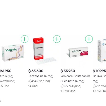
161.950
$ 63.600
$ 55.950
$ 109.9
trois (1 g)
Terazosina (5 mg)
Vesicare Solifenacina
Bruliva So
32390/und
)
(
$4542.86/und
)
Succinato (5 mg)
mg)
X 5 Und
14 Und
(
$2797.50/und
)
(
$916.25
1 X 20 Und
1 X 120 m
o