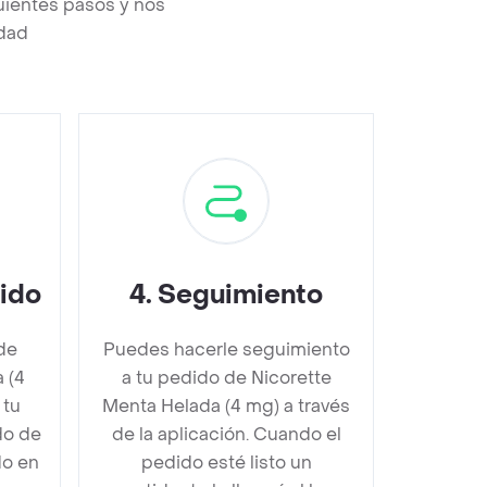
uientes pasos y nos
edad
dido
4
.
Seguimiento
de
Puedes hacerle seguimiento
 (4
a tu pedido de Nicorette
 tu
Menta Helada (4 mg) a través
do de
de la aplicación. Cuando el
do en
pedido esté listo un