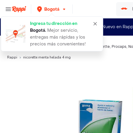
Bogotá
Ingresa tu dirección en
¿Nuevo en Rapp
Bogotá
.
Mejor servicio,
entregas más rápidas y los
precios más convenientes!
Búsquedas relacionadas:
Otros medicamentos
,
Nicorette
,
Procaps
,
No
Rappi
nicorette menta helada 4 mg