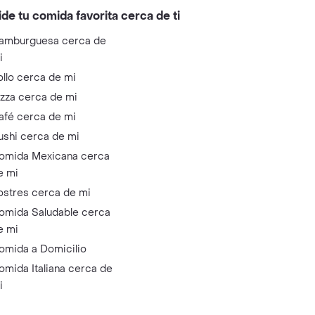
ide tu comida favorita cerca de ti
amburguesa cerca de
i
ollo cerca de mi
izza cerca de mi
afé cerca de mi
ushi cerca de mi
omida Mexicana cerca
e mi
ostres cerca de mi
omida Saludable cerca
e mi
omida a Domicilio
omida Italiana cerca de
i