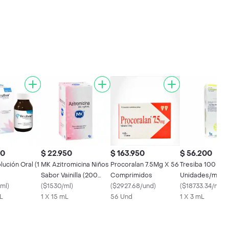
50
$ 22.950
$ 163.950
$ 56.200
lución Oral (1
MK Azitromicina Niños
Procoralan 7.5Mg X 56
Tresiba 100
Sabor Vainilla (200
Comprimidos
Unidades/mL
/ml
)
mg/5 mL)
(
$1530/ml
)
(
$2927.68/und
)
(
$18733.34/ml
)
L
1 X 15 mL
56 Und
1 X 3 mL