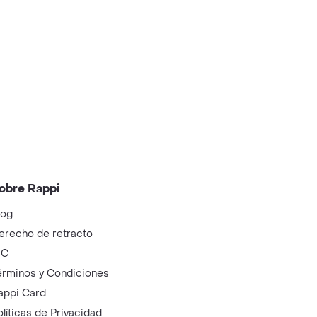
obre Rappi
log
erecho de retracto
IC
érminos y Condiciones
appi Card
olíticas de Privacidad