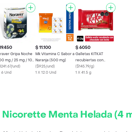
19.450
$ 11.100
$ 6050
raver Gripa Noche
Mk Vitamina C Sabor a
Galletas KITKAT
00 mg / 25 mg / 10
Naranja (500 mg)
recubiertas con
)
3241.67/und
)
(
$925/und
)
chocolate con leche x
(
$145.79/g
)
X 6 Und
1 X 12.0 Und
41,5g
1 X 41.5 g
r
Nicorette Menta Helada (4 