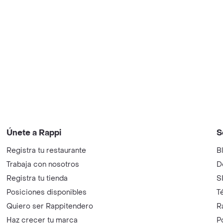
Únete a Rappi
S
Registra tu restaurante
B
Trabaja con nosotros
D
Registra tu tienda
S
Posiciones disponibles
T
Quiero ser Rappitendero
R
Haz crecer tu marca
P