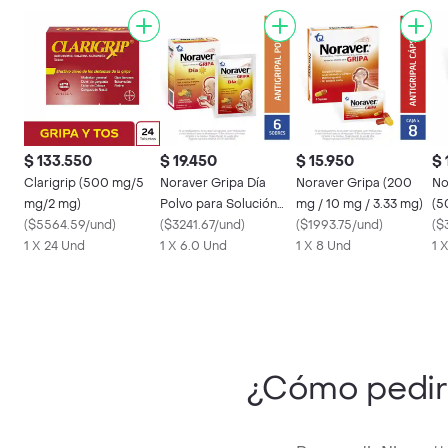
$ 133.550
$ 19.450
$ 15.950
$ 
Clarigrip (500 mg/5
Noraver Gripa Día
Noraver Gripa (200
No
mg/2 mg)
Polvo para Solución
mg / 10 mg / 3.33 mg)
(5
(
$5564.59/und
)
con Sabor a Naranja
(
$3241.67/und
)
(
$1993.75/und
)
mg
(
$
1 X 24 Und
1 X 6.0 Und
1 X 8 Und
1 
¿Cómo pedi