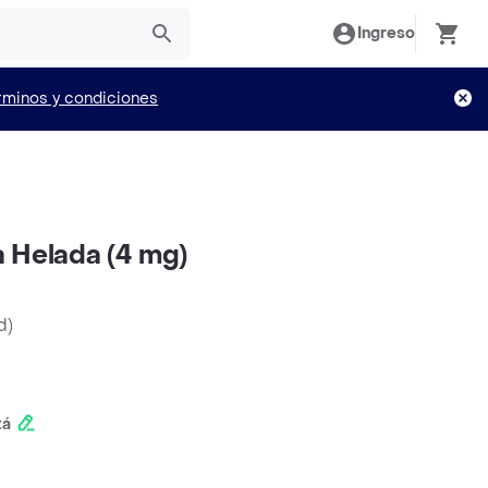
Ingreso
rminos y condiciones
 Helada (4 mg)
d
)
tá