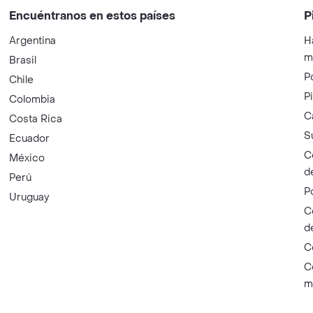
Encuéntranos en estos países
P
Argentina
H
m
Brasil
P
Chile
P
Colombia
C
Costa Rica
S
Ecuador
C
México
d
Perú
P
Uruguay
C
d
C
C
m