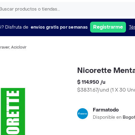
Registrarme
i?
Disfruta de
envíos gratis por semanas
Té
raver
,
Aciclovir
Nicorette Menta
$ 114.950
/
u
$3831.67/und
(
1 X 30 Un
Farmatodo
Disponible en
Bogo