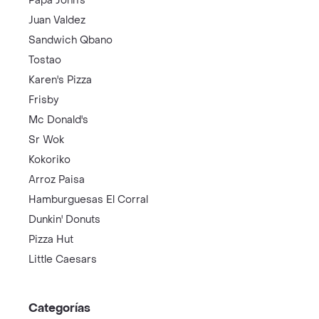
Papa John's
Juan Valdez
Sandwich Qbano
Tostao
Karen's Pizza
Frisby
Mc Donald's
Sr Wok
Kokoriko
Arroz Paisa
Hamburguesas El Corral
Dunkin' Donuts
Pizza Hut
Little Caesars
Categorías