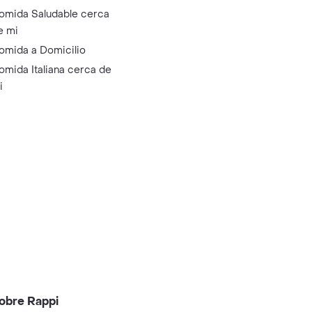
omida Saludable cerca
e mi
omida a Domicilio
omida Italiana cerca de
i
obre Rappi