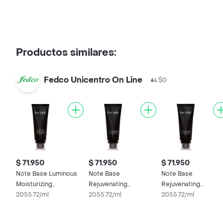
Productos similares:
Fedco Unicentro On Line
$0
$ 71.950
$ 71.950
$ 71.950
Note Base Luminous
Note Base
Note Base
Moisturizing
Rejuvenating
Rejuvenating
Foundation 02
2055.72/ml
Foundation 04
2055.72/ml
Foundation 02
2055.72/ml