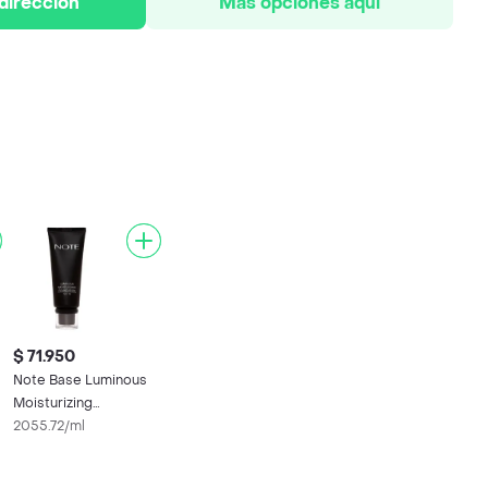
 dirección
Más opciones aquí
$ 71.950
Note Base Luminous
Moisturizing
Foundation 04
2055.72/ml