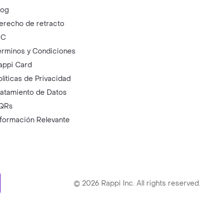
log
erecho de retracto
IC
érminos y Condiciones
appi Card
olíticas de Privacidad
ratamiento de Datos
QRs
nformación Relevante
ry
©
2026
Rappi Inc. All rights reserved.