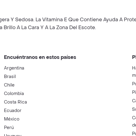
Ligera Y Sedosa. La Vitamina E Que Contiene Ayuda A Prot
a Brillo A La Cara Y A La Zona Del Escote.
Encuéntranos en estos países
P
Argentina
H
m
Brasil
P
Chile
P
Colombia
C
Costa Rica
S
Ecuador
C
México
d
Perú
P