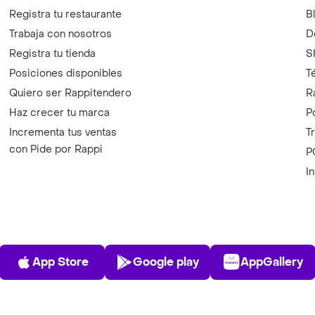
Registra tu restaurante
B
Trabaja con nosotros
D
Registra tu tienda
S
Posiciones disponibles
T
Quiero ser Rappitendero
R
Haz crecer tu marca
P
Incrementa tus ventas
T
con Pide por Rappi
P
I
App Store
Play Store
AppGalle
App Store
Google play
AppGallery