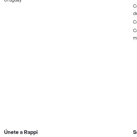
Uruguay
C
d
C
C
m
Únete a Rappi
S