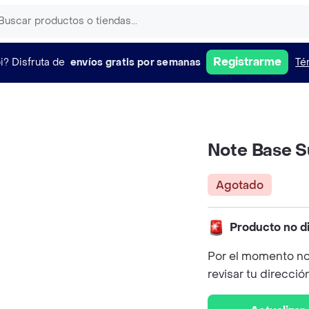
Registrarme
i?
Disfruta de
envíos gratis por semanas
Té
Note Base S
Agotado
Producto no d
Por el momento no
revisar tu direcció