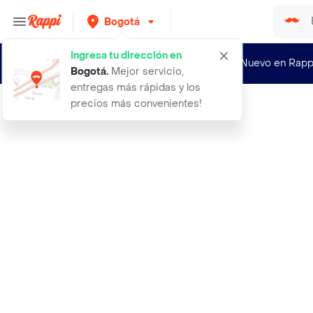
Bogotá
Ingresa tu dirección en
¿Nuevo en Rapp
Bogotá
.
Mejor servicio,
entregas más rápidas y los
precios más convenientes!
Rappi
note base sun glow foundation 20