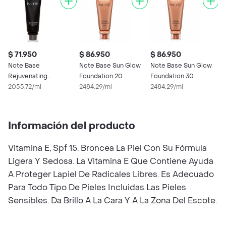
$ 71.950
$ 86.950
$ 86.950
$
Note Base
Note Base Sun Glow
Note Base Sun Glow
N
Rejuvenating
Foundation 20
Foundation 30
R
Foundation 02
2055.72/ml
2484.29/ml
2484.29/ml
F
2
Información del producto
Vitamina E, Spf 15. Broncea La Piel Con Su Fórmula
Ligera Y Sedosa. La Vitamina E Que Contiene Ayuda
A Proteger Lapiel De Radicales Libres. Es Adecuado
Para Todo Tipo De Pieles Incluidas Las Pieles
Sensibles. Da Brillo A La Cara Y A La Zona Del Escote.