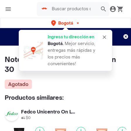
Bogotá
Regístrate
¿Nuevo en Rappi?
y disfruta de
Ingresa tu dirección en
envíos gratis por semanas
Aplican TyC
Bogotá
.
Mejor servicio,
entregas más rápidas y
los precios más
Note Base Sun Glow Foundation
convenientes!
30
Agotado
Productos similares:
Fedco Unicentro On Line
$0