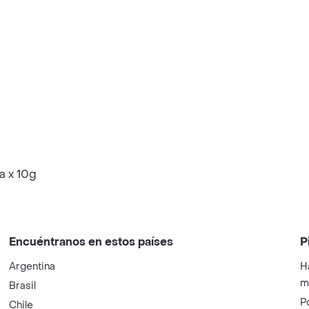
a x 10g
Encuéntranos en estos países
P
Argentina
H
m
Brasil
P
Chile