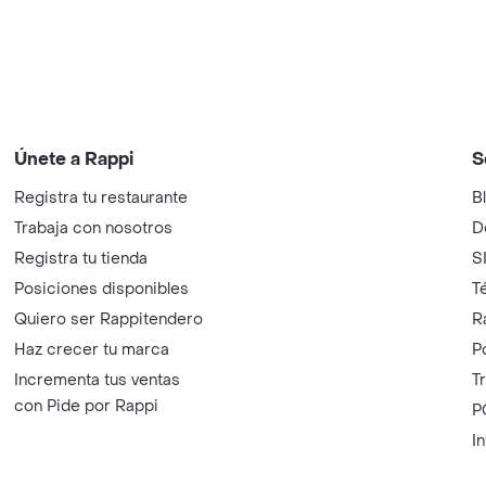
Únete a Rappi
S
Registra tu restaurante
B
Trabaja con nosotros
D
Registra tu tienda
S
Posiciones disponibles
T
Quiero ser Rappitendero
R
Haz crecer tu marca
P
Incrementa tus ventas
T
con Pide por Rappi
P
I