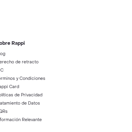
obre Rappi
log
erecho de retracto
IC
érminos y Condiciones
appi Card
olíticas de Privacidad
ratamiento de Datos
QRs
nformación Relevante