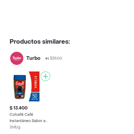
Productos similares:
Turbo
$3500
$ 13.400
Colcafé Café
Instantáneo Sabor a
Vainilla
268/g