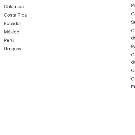
P
Colombia
C
Costa Rica
S
Ecuador
C
México
d
Perú
P
Uruguay
C
d
C
C
m