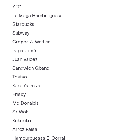
KFC
La Mega Hamburguesa
Starbucks
Subway
Crepes & Waffles
Papa John's
Juan Valdez
Sandwich Qbano
Tostao
Karen's Pizza
Frisby
Mc Donald's
Sr Wok
Kokoriko
Arroz Paisa
Hamburguesas El Corral