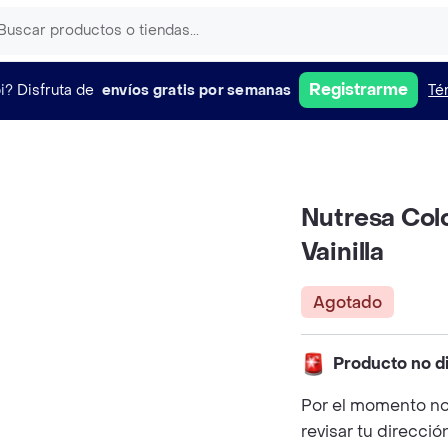
Registrarme
i?
Disfruta de
envíos gratis por semanas
Té
Nutresa Col
Vainilla
Agotado
Producto no d
Por el momento no
revisar tu direcció