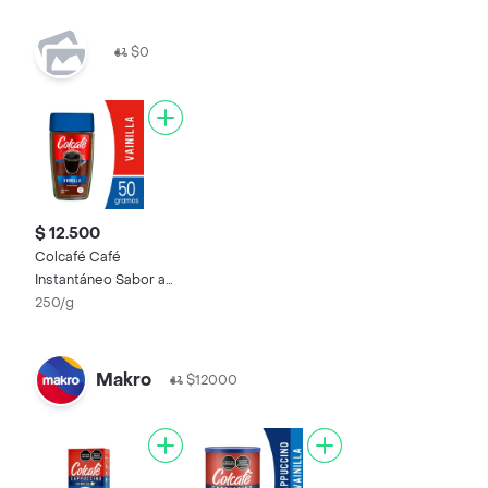
$0
$ 12.500
Colcafé Café
Instantáneo Sabor a
Vainilla
250/g
Makro
$12000