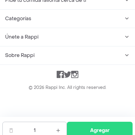
Pide tu comida favorita cerca de ti
Categorías
Únete a Rappi
Sobre Rappi
Facebook
Twitter
Instagram
©
2026
Rappi Inc. All rights reserved.
Rappi S.A.S. --- NIT 900.843.898-9 --- Calle 63 # 16A-02
Bogotá D.C. --- notificacionesrappi@rappi.com
1
Agregar