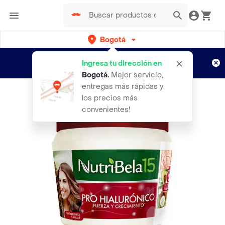
Bogotá
Regístrate
¿Nuevo en Rappi?
y disfruta de
Ingresa tu dirección en
envíos gratis por semanas
Aplican TyC
Bogotá
.
Mejor servicio,
entregas más rápidas y
los precios más
convenientes!