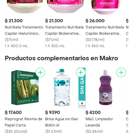
$ 21.300
$ 21.300
$ 26.000
$ 1
Nutribela Tratamiento
Tratamiento Nutribela
Tratamiento Nutribela
Nut
Capilar Hialurónico
Capilar Biokeratina
Capilar Biokeratina
Capi
Fuerza y Crecimiento
(
$71/ml
)
(300 Ml)
(
$71/ml
)
(450 Ml)
(
$57.78/ml
)
Mad
(
$44
1 X 300.0 mL
1 X 300 mL
1 X 450 mL
1 X
Productos complementarios en Makro
$ 17.600
$ 9390
$ 4200
$ 1
Reprograt Resma de
Brisa Agua sin Gas
M&C Limpiador
Ceb
Papel Carta
Bidón 6l
Lavanda
(
$5
(
$35.20/und
)
(
$1.57/ml
)
(
$2.34/ml
)
Apr