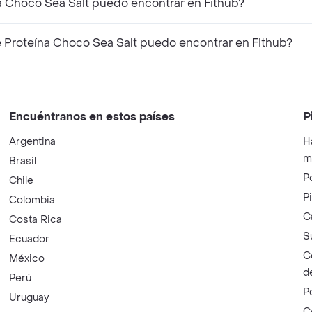
¿Qué productos similares a O-Lab Barra De Proteína Choco Sea Salt puedo encontrar en Fithub?
¿Qué productos complementarios a O-Lab Barra De Proteína Choco Sea Salt puedo encontrar en Fithub?
Encuéntranos en estos países
P
Argentina
H
m
Brasil
P
Chile
P
Colombia
C
Costa Rica
S
Ecuador
C
México
d
Perú
P
Uruguay
C