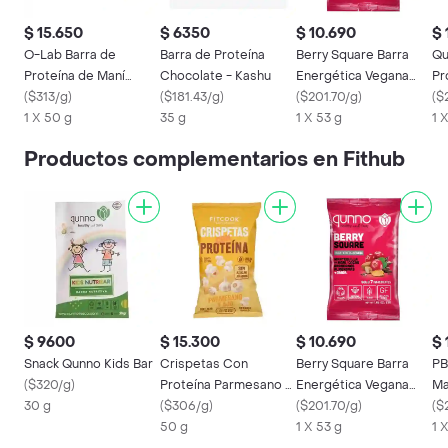
$ 15.650
$ 6350
$ 10.690
$ 
O-Lab Barra de
Barra de Proteína
Berry Square Barra
Qu
Proteína de Maní
Chocolate - Kashu
Energética Vegana
Pr
Mantequilla y Jalea
(
$313/g
)
(
$181.43/g
)
Qunno
(
$201.70/g
)
Az
(
$
1 X 50 g
35 g
1 X 53 g
1 
Productos complementarios en Fithub
$ 9600
$ 15.300
$ 10.690
$ 
Snack Qunno Kids Bar
Crispetas Con
Berry Square Barra
PB
(
$320/g
)
Proteína Parmesano y
Energética Vegana
Ma
30 g
Ajo - Fitcook
(
$306/g
)
Qunno
(
$201.70/g
)
co
(
$
50 g
1 X 53 g
1 