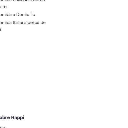
e mi
omida a Domicilio
omida Italiana cerca de
i
obre Rappi
log