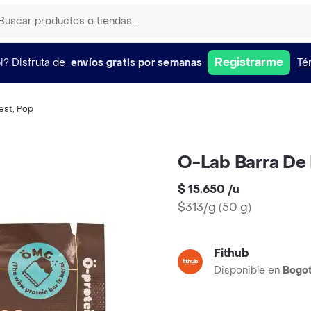
Registrarme
i?
Disfruta de
envíos gratis por semanas
Té
est
,
Pop
O-Lab Barra De 
$ 15.650
/
u
$313/g
(
50 g
)
Fithub
Disponible en
Bogo