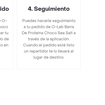
dido
4
.
Seguimiento
e O-
Puedes hacerle seguimiento
hoco
a tu pedido de O-Lab Barra
ar tu
De Proteína Choco Sea Salt a
do de
través de la aplicación.
do en
Cuando el pedido esté listo
un repartidor te lo llevará al
lugar de destino.