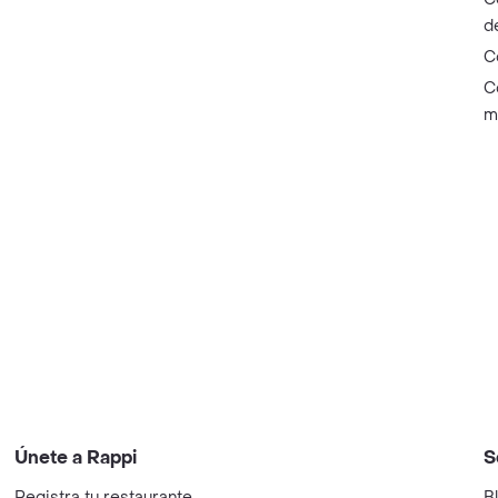
d
C
C
m
Únete a Rappi
S
Registra tu restaurante
B