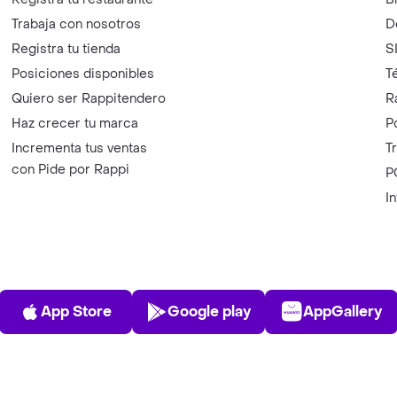
Trabaja con nosotros
D
Registra tu tienda
S
Posiciones disponibles
T
Quiero ser Rappitendero
R
Haz crecer tu marca
P
Incrementa tus ventas
T
con Pide por Rappi
P
I
App Store
Play Store
AppGalle
App Store
Google play
AppGallery