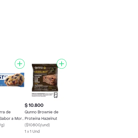
$ 10.800
rra de
Qunno Brownie de
 Sabor a Mora
Proteína Hazelnut
/g
)
(
$10800/und
)
1 x 1 Und