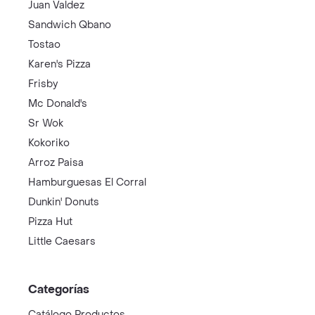
Juan Valdez
Sandwich Qbano
Tostao
Karen's Pizza
Frisby
Mc Donald's
Sr Wok
Kokoriko
Arroz Paisa
Hamburguesas El Corral
Dunkin' Donuts
Pizza Hut
Little Caesars
Categorías
Catálogo Productos