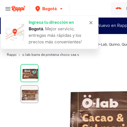
Bogotá
Ingresa tu dirección en
¿Nuevo en Rapp
Bogotá
.
Mejor servicio,
entregas más rápidas y los
precios más convenientes!
Búsquedas relacionadas:
Barras de cereal y granola
,
O-Lab
,
Qunno
,
Qu
Rappi
o lab barra de proteina choco sea s