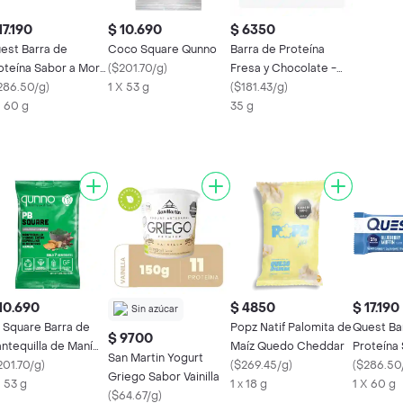
17.190
$ 10.690
$ 6350
est Barra de
Coco Square Qunno
Barra de Proteína
oteína Sabor a Mora
(
$201.70/g
)
Fresa y Chocolate -
ul
286.50/g
)
1 X 53 g
Kashu
(
$181.43/g
)
X 60 g
35 g
10.690
$ 4850
$ 17.190
Sin azúcar
 Square Barra de
Popz Natif Palomita de
Quest Ba
$ 9700
ntequilla de Maní
Maíz Quedo Cheddar
Proteína
San Martin Yogurt
n Espirulina Qunno
201.70/g
)
(
$269.45/g
)
Azul
(
$286.50
Griego Sabor Vainilla
X 53 g
1 x 18 g
1 X 60 g
(
$64.67/g
)