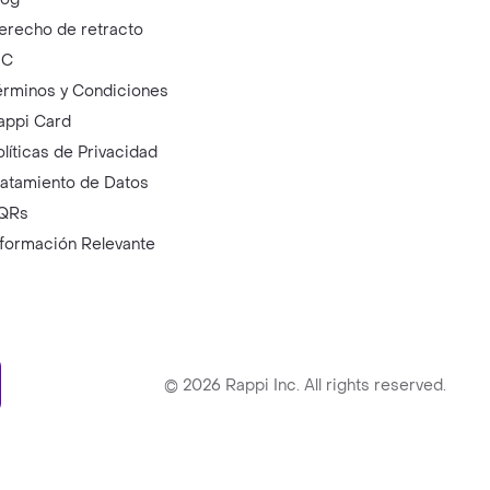
erecho de retracto
IC
érminos y Condiciones
appi Card
olíticas de Privacidad
ratamiento de Datos
QRs
nformación Relevante
ry
©
2026
Rappi Inc. All rights reserved.