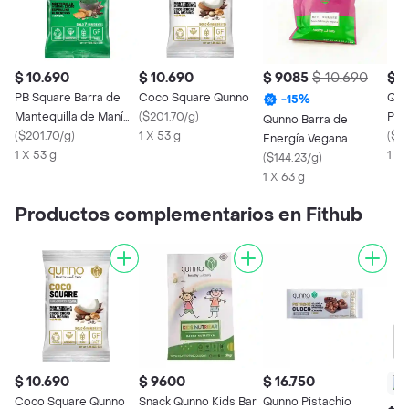
$ 10.690
$ 10.690
$ 9085
$ 10.690
$ 1
PB Square Barra de
Coco Square Qunno
Qun
-
15
%
Mantequilla de Maní
(
$201.70/g
)
Pro
Qunno Barra de
con Espirulina Qunno
(
$201.70/g
)
1 X 53 g
(
$1
Energía Vegana
1 X 53 g
1 x 
(
$144.23/g
)
1 X 63 g
Productos complementarios en Fithub
$ 10.690
$ 9600
$ 16.750
Coco Square Qunno
Snack Qunno Kids Bar
Qunno Pistachio