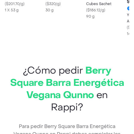
$ 8
(
$201.70/g
)
(
$320/g
)
Cubes Sachet
1 X 53 g
30 g
(
$186.12/g
)
Yogu
90 g
Ará
(
$57
143
¿Cómo pedir
Berry
Square Barra Energética
Vegana Qunno
en
Rappi?
Para pedir Berry Square Barra Energética