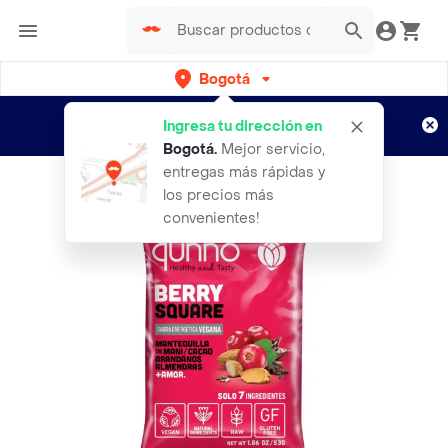
Bogotá
Regístrate
¿Nuevo en Rappi?
y disfruta de
Ingresa tu dirección en
envíos gratis por semanas
Aplican TyC
Bogotá
.
Mejor servicio,
entregas más rápidas y
los precios más
convenientes!