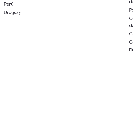
d
Perú
P
Uruguay
C
d
C
C
m