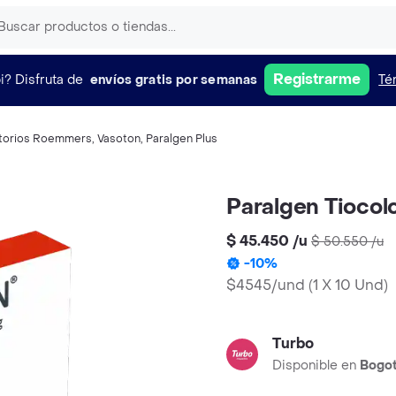
Registrarme
i?
Disfruta de
envíos gratis por semanas
Té
torios Roemmers
,
Vasoton
,
Paralgen Plus
Paralgen Tiocol
$ 45.450
/
u
$ 50.550
/
u
-
10
%
$4545/und
(
1 X 10 Und
)
Turbo
Disponible en
Bogo