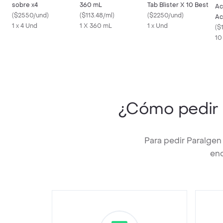
sobre x4
360 mL
Tab Blister X 10 Best
Ac
(
$2550/und
)
(
$113.48/ml
)
(
$2250/und
)
Ac
1 x 4 Und
1 X 360 mL
1 x Und
50
(
$
10
¿Cómo pedir
Para pedir Paralgen
enc