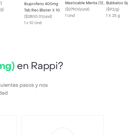
)
Masticable Menta (125
Bubbaloo Spark
Ibuprofeno 400mg
/g
)
mg)
(
$27900/und
)
Frutas 25 g
(
$92/g
)
Tab Rec Blister X 10
1 Und
1 X 25 g
(
$2800.01/und
)
1 x 10 Und
 mg)
en Rappi?
guientes pasos y nos
edad