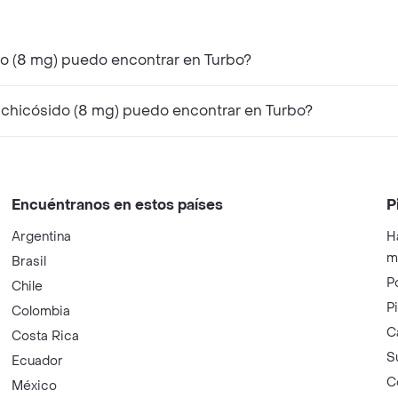
¿Qué productos similares a Paralgen Tiocolchicósido (8 mg) puedo encontrar en Turbo?
¿Qué productos complementarios a Paralgen Tiocolchicósido (8 mg) puedo encontrar en Turbo?
Encuéntranos en estos países
P
Argentina
H
m
Brasil
P
Chile
P
Colombia
C
Costa Rica
S
Ecuador
C
México