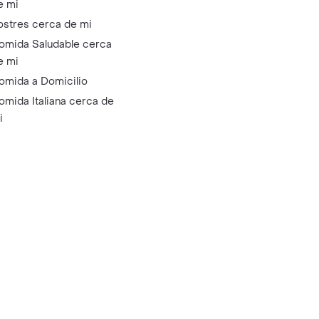
e mi
ostres cerca de mi
omida Saludable cerca
e mi
omida a Domicilio
omida Italiana cerca de
i