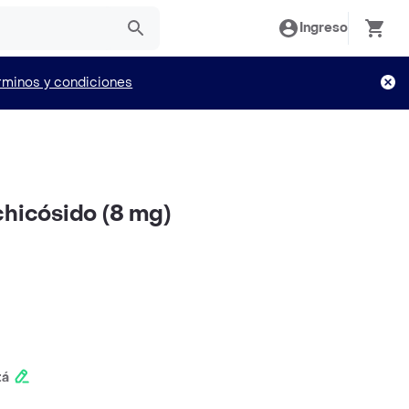
Ingreso
rminos y condiciones
chicósido (8 mg)
tá