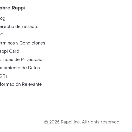
obre Rappi
log
erecho de retracto
IC
érminos y Condiciones
appi Card
olíticas de Privacidad
ratamiento de Datos
QRs
nformación Relevante
ry
©
2026
Rappi Inc. All rights reserved.