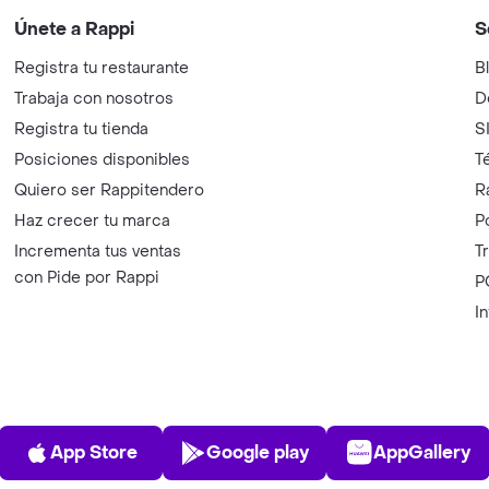
Únete a Rappi
S
Registra tu restaurante
B
Trabaja con nosotros
D
Registra tu tienda
S
Posiciones disponibles
T
Quiero ser Rappitendero
R
Haz crecer tu marca
P
Incrementa tus ventas
T
con Pide por Rappi
P
I
App Store
Play Store
AppGalle
App Store
Google play
AppGallery