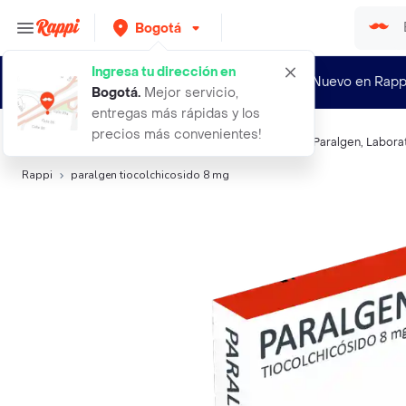
Bogotá
Ingresa tu dirección en
¿Nuevo en Rapp
Bogotá
.
Mejor servicio,
entregas más rápidas y los
precios más convenientes!
Búsquedas relacionadas:
Muscular y Antiinflamatorio
,
Paralgen
,
Labora
Rappi
paralgen tiocolchicosido 8 mg