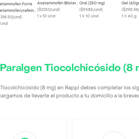
Acetaminofén Blister
Oral (250 mg)
Gel (60gr
etaminofen Forte
X 10 (500 mg)
(
$2250/und
)
(
$9585/und
)
(
$298.34
etaminofen/cafeina
1 x 10 Und
1 X 10 Und
1 X 60 g
0/65 Mg
1318.50/und
)
 Und
Paralgen Tiocolchicósido (8
 Tiocolchicósido (8 mg) en Rappi debes completar los si
argamos de llevarte el producto a tu domicilio a la brev