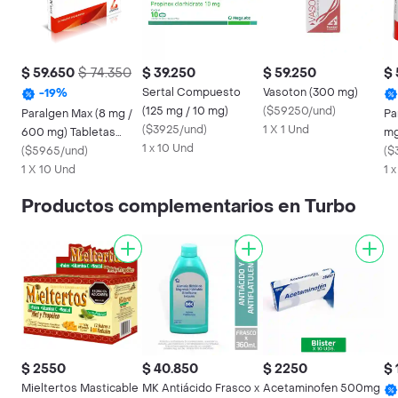
$ 59.650
$ 74.350
$ 39.250
$ 59.250
$ 
Sertal Compuesto
Vasoton (300 mg)
-
19
%
(125 mg / 10 mg)
(
$59250/und
)
Paralgen Max (8 mg /
Pa
(
$3925/und
)
1 X 1 Und
600 mg) Tabletas
mg
1 x 10 Und
Recubiertas
(
$5965/und
)
(
$
1 X 10 Und
1 
Productos complementarios en Turbo
$ 2550
$ 40.850
$ 2250
$ 
Mieltertos Masticable
MK Antiácido Frasco x
Acetaminofen 500mg