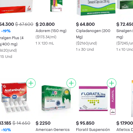
54.300
$ 67.600
$ 20.800
$ 64.800
$ 72.45
Adorem (150 mg)
Cipladanogen (200
Sinalgen
-
19
%
(
$173.34/ml
)
Mg)
mg)
ralgen Plus (4
1 X 120 mL
(
$2160/und
)
(
$7245/u
/400 mg)
1 x 30 Und
1 x 10 Un
3620/und
)
x 15 Und
13.185
$ 14.650
$ 2250
$ 95.850
$ 17.900
American Generics
Floratil Suspensión
Atletics 
-
10
%