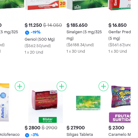
0
$ 11.250
$ 14.050
$ 185.650
$ 16.850
 (5 mg/325
Sinalgen (5 mg/325
Genfar Prednis
-
19
%
mg)
(5 mg)
Geniol (500 Mg)
nd
)
(
$6188.34/und
)
(
$561.67/und
)
(
$562.50/und
)
d
1 x 30 Und
1 x 30 Und
1 x 20 Und
$ 2800
$ 2900
$ 27.900
$ 2300
Diclofenaco
Siligas Tableta
Caramelo Masti
-
3
%