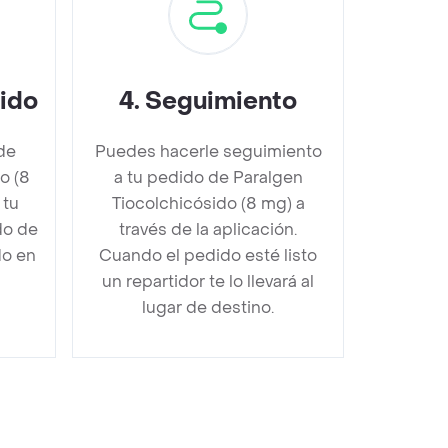
dido
4
.
Seguimiento
de
Puedes hacerle seguimiento
o (8
a tu pedido de Paralgen
 tu
Tiocolchicósido (8 mg) a
do de
través de la aplicación.
do en
Cuando el pedido esté listo
un repartidor te lo llevará al
lugar de destino.