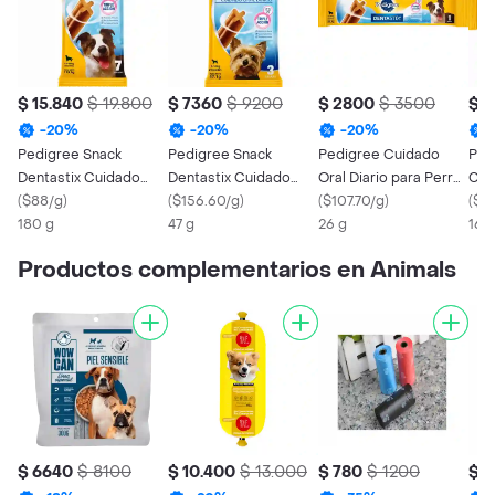
$ 15.840
$ 19.800
$ 7360
$ 9200
$ 2800
$ 3500
$ 
-
20
%
-
20
%
-
20
%
Pedigree Snack
Pedigree Snack
Pedigree Cuidado
Ped
Dentastix Cuidado
Dentastix Cuidado
Oral Diario para Perro
Cui
Oral para Perro Adulto
(
$88/g
)
Oral para Perro Raza
(
$156.60/g
)
DentaStix
(
$107.70/g
)
par
(
$17
Mediana
180 g
Pequeña
47 g
26 g
16 g
Productos complementarios en Animals
$ 6640
$ 8100
$ 10.400
$ 13.000
$ 780
$ 1200
$ 1