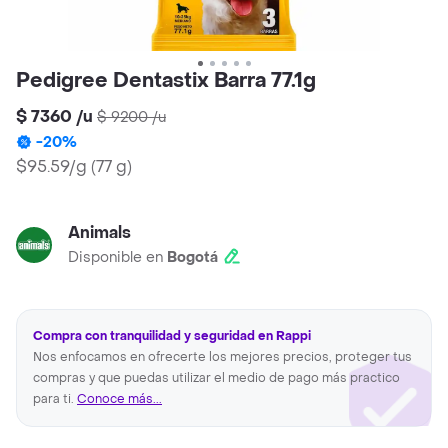
Pedigree Dentastix Barra 77.1g
$ 7360
/
u
$ 9200
/
u
-
20
%
$95.59/g
(
77 g
)
Animals
Disponible en
Bogotá
Compra con tranquilidad y seguridad en Rappi
Nos enfocamos en ofrecerte los mejores precios, proteger tus
compras y que puedas utilizar el medio de pago más practico
para ti.
Conoce más...