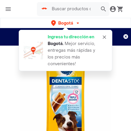
Bogotá
Regístrate
¿Nuevo en Rappi?
y disfruta de
Ingresa tu dirección en
envíos gratis por semanas
Aplican TyC
Bogotá
.
Mejor servicio,
entregas más rápidas y
los precios más
convenientes!