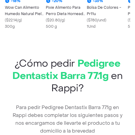
-
18
%
-
20
%
-
35
%
Wow Can Alimento
Pixie Alimento Para
Bolsa De Colores -
Pix
Humedo Natural Piel
Perro Dieta Horneada
Pr11u
Per
Sensible 300g
(
$22.14/g
)
Pollo
(
$20.80/g
)
(
$780/und
)
Baj
(
$2
300g
500 g
1Und
500
¿Cómo pedir
Pedigree
Dentastix Barra 77.1g
en
Rappi?
Para pedir Pedigree Dentastix Barra 77.1g en
Rappi debes completar los siguientes pasos y
nos encargamos de llevarte el producto a tu
domicilio a la brevedad