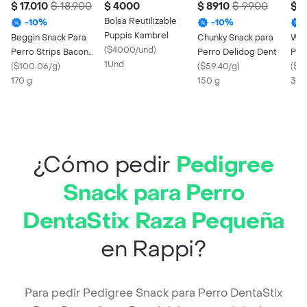
$ 17.010
$ 18.900
$ 4000
$ 8910
$ 9900
$ 
Bolsa Reutilizable
-
10
%
-
10
%
Puppis Kambrel
Beggin Snack Para
Chunky Snack para
Wow
(
$4000/und
)
Perro Strips Bacon
Perro Delidog Dent
Par
1Und
Beef
(
$100.06/g
)
(
$59.40/g
)
(
$21
170 g
150 g
300
¿Cómo pedir
Pedigree
Snack para Perro
DentaStix Raza Pequeña
en Rappi?
Para pedir Pedigree Snack para Perro DentaStix