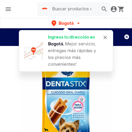
Bogotá
Regístrate
¿Nuevo en Rappi?
y disfruta de
Ingresa tu dirección en
envíos gratis por semanas
Aplican TyC
Bogotá
.
Mejor servicio,
entregas más rápidas y
los precios más
convenientes!