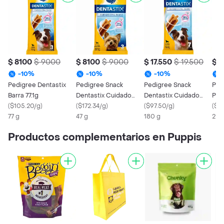
$ 8100
$ 9000
$ 8100
$ 9000
$ 17.550
$ 19.500
$ 
-
10
%
-
10
%
-
10
%
Pedigree Dentastix
Pedigree Snack
Pedigree Snack
Ped
Barra 77.1g
Dentastix Cuidado
Dentastix Cuidado
Per
(
$105.20/g
)
Oral para Perro Raza
(
$172.34/g
)
Oral para Perro Adulto
(
$97.50/g
)
Mult
(
$43
77 g
Pequeña
47 g
Mediana
180 g
225
Productos complementarios en Puppis