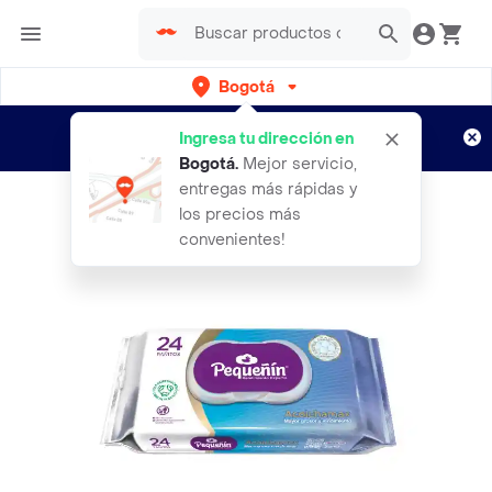
Bogotá
Regístrate
¿Nuevo en Rappi?
y disfruta de
Ingresa tu dirección en
envíos gratis por semanas
Aplican TyC
Bogotá
.
Mejor servicio,
entregas más rápidas y
los precios más
convenientes!