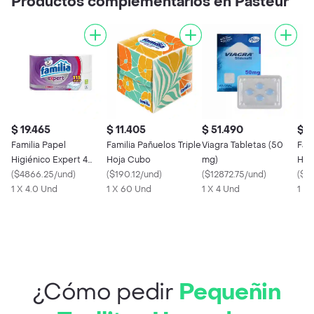
Productos complementarios en Pasteur
$ 19.465
$ 11.405
$ 51.490
$ 
Familia Papel
Familia Pañuelos Triple
Viagra Tabletas (50
Fami
Higiénico Expert 4
Hoja Cubo
mg)
Hig
Hojas
(
$4866.25/und
)
(
$190.12/und
)
(
$12872.75/und
)
Meg
(
$4
1 X 4.0 Und
1 X 60 Und
1 X 4 Und
1 X 
¿Cómo pedir
Pequeñin