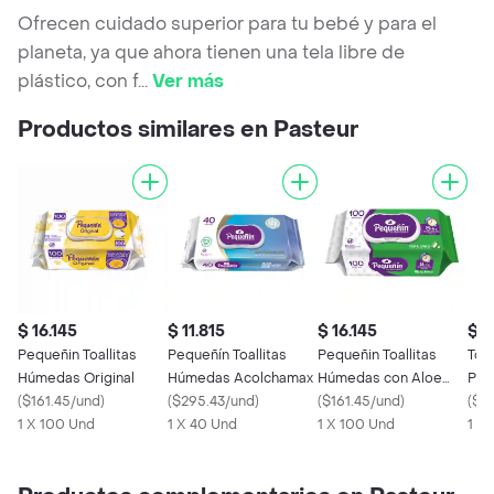
Ofrecen cuidado superior para tu bebé y para el
planeta, ya que ahora tienen una tela libre de
plástico, con f
...
Ver más
Productos similares en Pasteur
$ 16.145
$ 11.815
$ 16.145
$ 4
Pequeñin Toallitas
Pequeñín Toallitas
Pequeñin Toallitas
Toa
Húmedas Original
Húmedas Acolchamax
Húmedas con Aloe
Peq
(
$161.45/und
)
(
$295.43/und
)
Natural
(
$161.45/und
)
X 2
(
$14
1 X 100 Und
1 X 40 Und
1 X 100 Und
1 X 