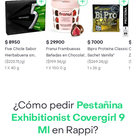
$ 8950
$ 29.900
$ 7000
$ 
Five Chicle Sabor
Franui Frambuesas
Bipro Proteína Classic
Coc
Hierbabuena sin
Bañadas en Chocolate
Sachet Vainilla"
Zero
Azúcar
(
$223.75/g
)
Blanco y Amargo
(
$199.34/g
)
(
$269.24/g
)
(
$4.
1 X 40 g
1 X 150.0 g
1 x 26 g
1 X 
¿Cómo pedir
Pestañina
Exhibitionist Covergirl 9
Ml
en Rappi?