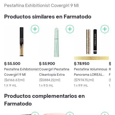
Pestañina Exhibitionist Covergirl 9 Ml
Productos similares en Farmatodo
$ 55.500
$ 55.900
$ 78.950
$ 6
Pestañina Exhibitionist
Covergirl Pestañina
Pestañina Voluminous
Rev
Covergirl 9 Ml
Cleantopia Extra
Panorama LOREAL
Fie
(
$6166.67/ml
)
(
$5884.22/ml
)
Paris
(
$7974.75/ml
)
(
$4
1 X 9 mL
1 x 9.5 mL
1 x 9.9 mL
1 x 
Productos complementarios en
Farmatodo