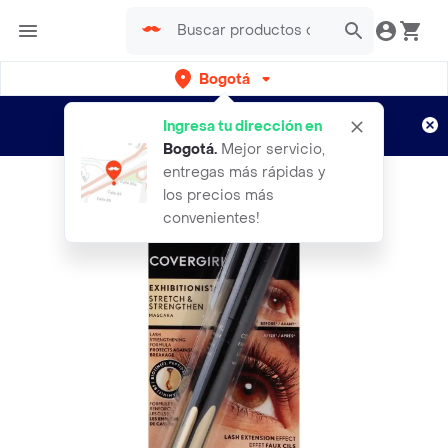
Bogotá
Regístrate
¿Nuevo en Rappi?
y disfruta de
Ingresa tu dirección en
envíos gratis por semanas
Aplican TyC
Bogotá
.
Mejor servicio,
entregas más rápidas y
los precios más
convenientes!