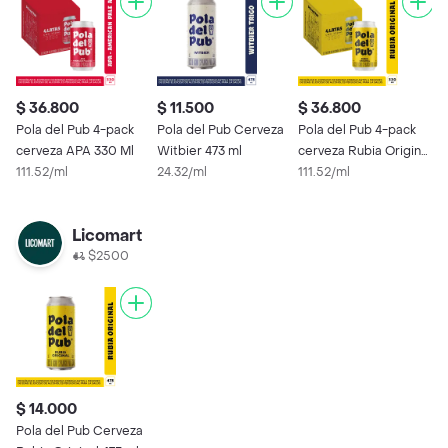
$ 36.800
$ 11.500
$ 36.800
$
Pola del Pub 4-pack
Pola del Pub Cerveza
Pola del Pub 4-pack
P
cerveza APA 330 Ml
Witbier 473 ml
cerveza Rubia Original
R
111.52/ml
24.32/ml
330 Ml
111.52/ml
2
Licomart
$2500
$ 14.000
Pola del Pub Cerveza