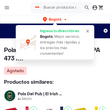
Bogotá
Regístrate
¿Nuevo en Rappi?
y disfruta de
Ingresa tu dirección en
envíos gratis por semanas
Aplican TyC
Bogotá
.
Mejor servicio,
entregas más rápidas y
los precios más
Pola del Pub 4-pack cerveza APA
convenientes!
473 Ml
Agotado
Productos similares:
Pola Del Pub | El Irish Pub
$4500