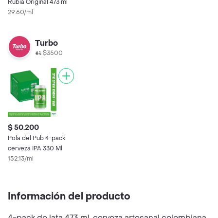
Rubia Original 473 ml
29.60/ml
Turbo
$3500
$ 50.200
Pola del Pub 4-pack
cerveza IPA 330 Ml
152.13/ml
Información del producto
4-pack de lata 473 ml, cerveza artesanal colombiana,