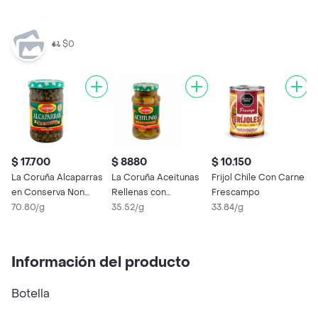
$0
$ 17.700
$ 8880
$ 10.150
$
La Coruña Alcaparras
La Coruña Aceitunas
Frijol Chile Con Carne
L
en Conserva Non
Rellenas con
Frescampo
e
Pareill
70.80/g
Pimentón
35.52/g
33.84/g
8
Información del producto
Botella