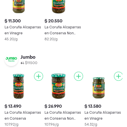
$ 11.300
$ 20.550
La Coruña Alcaparras
La Coruña Alcaparras
en Vinagre
en Conserva Non
45.20/g
Pareill
82.20/g
Jumbo
$11500
$ 13.490
$ 26.990
$ 13.580
La Coruña Alcaparras
La Coruña Alcaparras
La Coruña Alcaparras
en Conserva
en Conserva Non
en Vinagre
107.92/g
Pareill
107.96/g
54.32/g