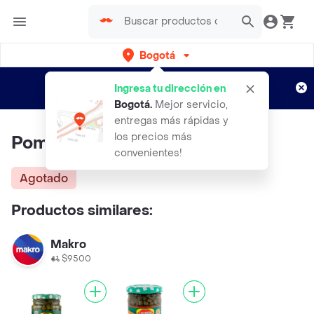
Bogotá
Regístrate
¿Nuevo en Rappi?
y disfruta de
Ingresa tu dirección en
envíos gratis por semanas
Aplican TyC
Bogotá
.
Mejor servicio,
entregas más rápidas y
los precios más
Pomona Alcaparras Nonpareil
convenientes!
Agotado
Productos similares:
Makro
$9500