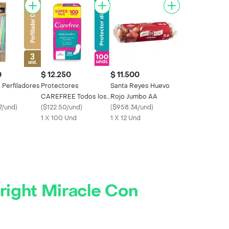
0
$ 12.250
$ 11.500
 Perfiladores
Protectores
Santa Reyes Huevo
CAREFREE Todos los
Rojo Jumbo AA
7/und
)
dias PACK
(
$122.50/und
)
(
$958.34/und
)
ECONÓMICO x 100
1 X 100 Und
1 X 12 Und
UND
ight Miracle Con