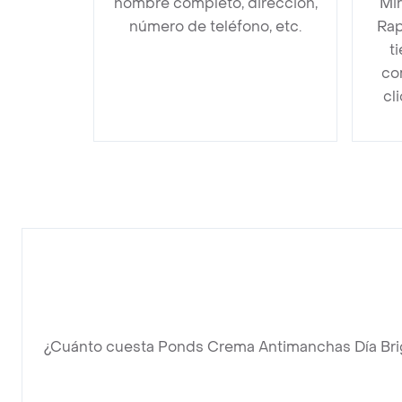
nombre completo, dirección,
Mir
número de teléfono, etc.
Rap
t
co
cl
¿Cuánto cuesta Ponds Crema Antimanchas Día Brig