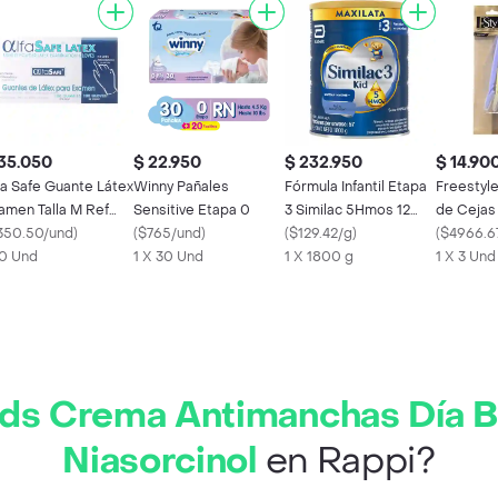
35.050
$ 22.950
$ 232.950
$ 14.90
fa Safe Guante Látex
Winny Pañales
Fórmula Infantil Etapa
Freestyle
amen Talla M Ref
Sensitive Etapa 0
3 Similac 5Hmos 12
de Cejas
le003
350.50/und
)
(
$765/und
)
Meses en Adelante
(
$129.42/g
)
(
$4966.6
0 Und
1 X 30 Und
Polvo
1 X 1800 g
1 X 3 Und
ds Crema Antimanchas Día Br
Niasorcinol
en Rappi?