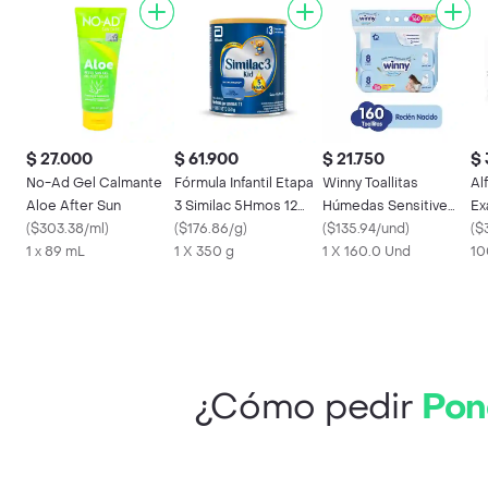
$ 27.000
$ 61.900
$ 21.750
$ 
No-Ad Gel Calmante
Fórmula Infantil Etapa
Winny Toallitas
Al
Aloe After Sun
3 Similac 5Hmos 12
Húmedas Sensitive
Ex
(
$303.38/ml
)
Meses en Adelante
(
$176.86/g
)
Recién Nacido
(
$135.94/und
)
Gu
(
$
1 x 89 mL
Polvo
1 X 350 g
1 X 160.0 Und
10
¿Cómo pedir
Pon