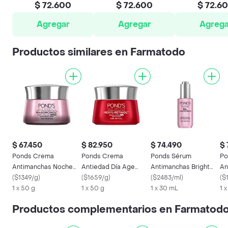
$ 72.600
$ 72.600
$ 72.6
Agregar
Agregar
Agrega
Productos similares en Farmatodo
$ 67.450
$ 82.950
$ 74.490
$ 
Ponds Crema
Ponds Crema
Ponds Sérum
Po
Antimanchas Noche
Antiedad Día Age
Antimanchas Bright
An
Bright Miracle Con
(
$1349/g
)
Miracle Con Hexyl-
(
$1659/g
)
Miracle Con
(
$2483/ml
)
Mi
(
$
Niasorcinol
1 x 50 g
Retinol
1 x 50 g
Niasorcinol
1 x 30 mL
Re
1 
Productos complementarios en Farmatod