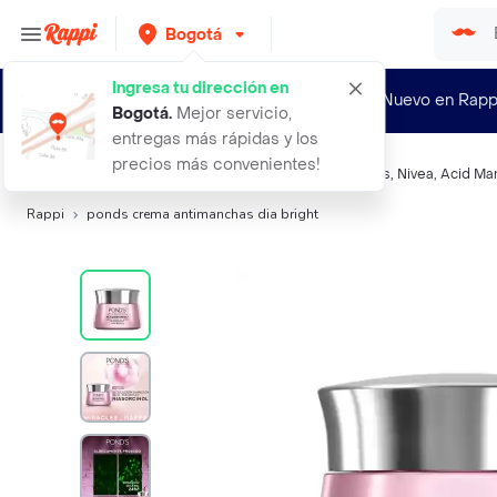
Bogotá
Ingresa tu dirección en
¿Nuevo en Rapp
Bogotá
.
Mejor servicio,
entregas más rápidas y los
precios más convenientes!
Búsquedas relacionadas:
Humectantes faciales
,
Ponds
,
Nivea
,
Acid Ma
Rappi
ponds crema antimanchas dia bright