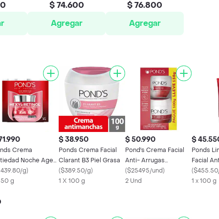
00
$ 74.600
$ 76.800
r
Agregar
Agregar
71.990
$ 38.950
$ 50.990
$ 45.55
nds Crema
Ponds Crema Facial
Pond's Crema Facial
Ponds Li
tiedad Noche Age
Clarant B3 Piel Grasa
Anti- Arrugas
Facial A
racle Con Hexyl-
1439.80/g
)
(
$389.50/g
)
Rejuveness
(
$25495/und
)
Miracle 
(
$455.50
tinol
x 50 g
1 X 100 g
2 Und
Retinol
1 x 100 g
o