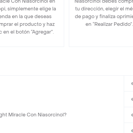
acle Con Niasorcinol en
Niasorcinol debes comp
pi, simplemente elige la
tu dirección, elegir el m
ienda en la que deseas
de pago y finaliza oprim
mprar el producto y haz
en “Realizar Pedido”.
ic en el botón “Agregar”.
ht Miracle Con Niasorcinol?