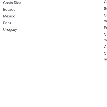
C
Costa Rica
S
Ecuador
C
México
d
Perú
P
Uruguay
C
d
C
C
m