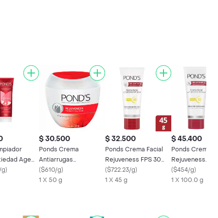
0
$ 30.500
$ 32.500
$ 45.400
mpiador
Ponds Crema
Ponds Crema Facial
Ponds Crema
ntiedad Age
Antiarrugas
Rejuveness FPS 30
Rejuveness
Con Hexyl-
/g
)
Rejuveness
(
$610/g
)
Vitamina E y Colágeno
(
$722.23/g
)
Antiarrugas con
(
$454/g
)
1 X 50 g
1 X 45 g
Protección Sola
1 X 100.0 g
30