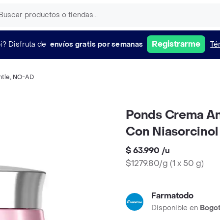
Registrarme
i?
Disfruta de
envíos gratis por semanas
Té
ntle
,
NO-AD
Ponds Crema An
Con Niasorcinol
$ 63.990
/
u
$1279.80/g
(
1 x 50 g
)
Farmatodo
Disponible en
Bogo