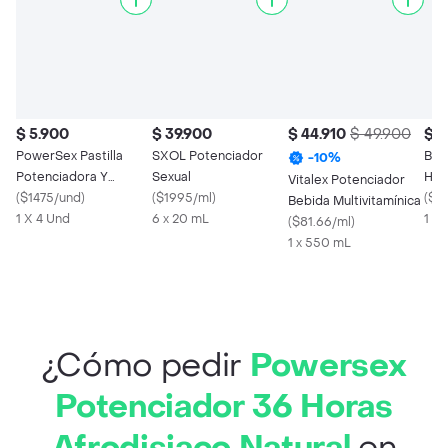
$ 5.900
$ 39.900
$ 44.910
$ 49.900
$ 2
PowerSex Pastilla
SXOL Potenciador
Bli
-
10
%
Potenciadora Y
Sexual
Ho
Vitalex Potenciador
Retardante
(
$1475/und
)
(
$1995/ml
)
(
$19
Bebida Multivitamínica
1 X 4 Und
6 x 20 mL
1 x 1
(
$81.66/ml
)
1 x 550 mL
¿Cómo pedir
Powersex
Potenciador 36 Horas