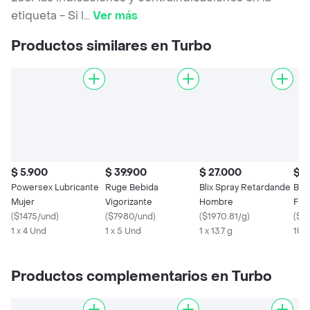
etiqueta - Si l
...
Ver más
Productos similares en Turbo
$ 5.900
$ 39.900
$ 27.000
$ 2
Powersex Lubricante
Ruge Bebida
Blix Spray Retardande
Bli
Mujer
Vigorizante
Hombre
Frío
(
$1475/und
)
(
$7980/und
)
(
$1970.81/g
)
(
$2
1 x 4 Und
1 x 5 Und
1 x 13.7 g
1Un
Productos complementarios en Turbo