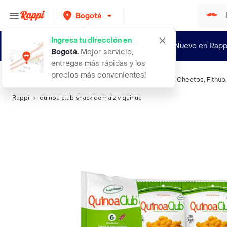
Bogotá
Ingresa tu dirección en
¿Nuevo en Rapp
Bogotá
.
Mejor servicio,
entregas más rápidas y los
precios más convenientes!
Búsquedas relacionadas:
Snacks salados
,
Quinoaclub
,
Cheetos
,
Fithub
Rappi
quinoa club snack de maiz y quinua