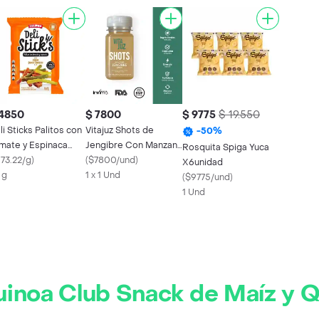
 4850
$ 7800
$ 9775
$ 19.550
li Sticks Palitos con
Vitajuz Shots de
-
50
%
mate y Espinaca
Jengibre Con Manzana
Rosquita Spiga Yuca
bor a Queso
173.22/g
)
y Limón
(
$7800/und
)
X6unidad
eddar
 g
1 x 1 Und
(
$9775/und
)
1 Und
inoa Club Snack de Maíz y 