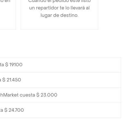
do en
Cuando el pedido esté listo
un repartidor te lo llevará al
lugar de destino.
a $ 19.100
a $ 21.450
eshMarket cuesta $ 23.000
ta $ 24.700