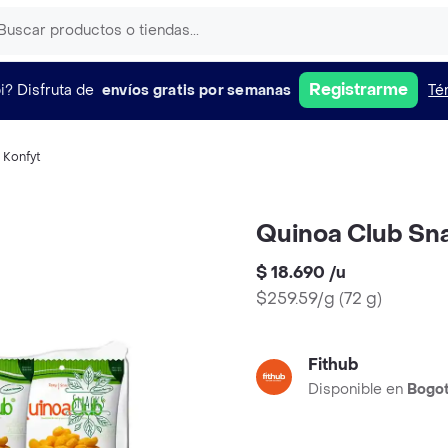
Registrarme
i?
Disfruta de
envíos gratis por semanas
Té
,
Konfyt
Quinoa Club Sna
$ 18.690
/
u
$259.59/g
(
72 g
)
Fithub
Disponible en
Bogo