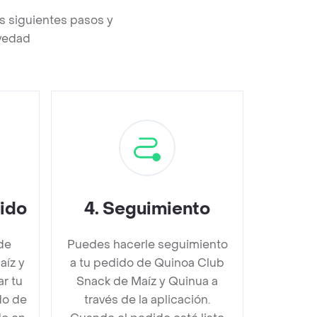
s siguientes pasos y
evedad
dido
4
.
Seguimiento
de
Puedes hacerle seguimiento
aíz y
a tu pedido de Quinoa Club
r tu
Snack de Maíz y Quinua a
do de
través de la aplicación.