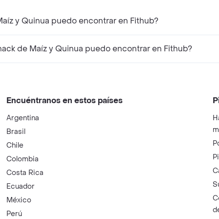
aíz y Quinua puedo encontrar en Fithub?
ack de Maíz y Quinua puedo encontrar en Fithub?
Encuéntranos en estos países
P
Argentina
H
m
Brasil
P
Chile
P
Colombia
C
Costa Rica
S
Ecuador
C
México
d
Perú