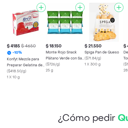
$ 4185
$ 4650
$ 18.150
$ 21.550
$
Monte Rojo Snack
Spiga Pan de Queso
De
-
10
%
Plátano Verde con Sal
(
$71.84/g
)
To
Konfyt Mezcla para
Marina
(
$726/g
)
1 X 300 g
Sa
(
$
Preparar Gelatina de
25 g
Ch
28
Frambuesa sin Azúcar
(
$418.50/g
)
1 X 10 g
¿Cómo pedir
Qu