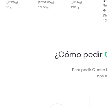
$
(
$320/g
)
(
$201.70/g
)
(
$151/g
)
Sa
30 g
1 X 53 g
100 g
Gr
(
$
1 
¿Cómo pedir
Para pedir Qunno 
nos e