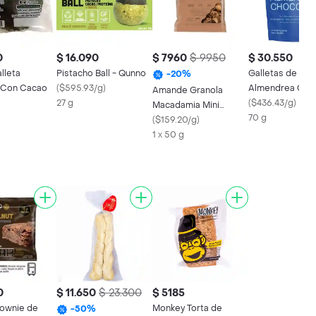
0
$ 16.090
$ 7960
$ 9950
$ 30.550
lleta
Pistacho Ball - Qunno
Galletas de
-
20
%
 Con Cacao
(
$595.93/g
)
Almendrea Cho
Amande Granola
27 g
- Palamano
(
$436.43/g
)
Macadamia Mini
70 g
Chocolate
(
$159.20/g
)
1 x 50 g
0
$ 11.650
$ 23.300
$ 5185
ownie de
Monkey Torta de
-
50
%