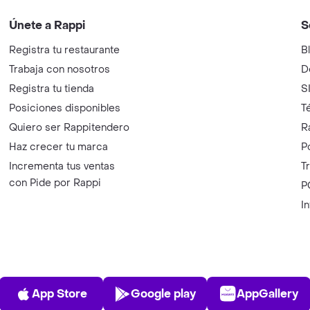
Únete a Rappi
S
Registra tu restaurante
B
Trabaja con nosotros
D
Registra tu tienda
S
Posiciones disponibles
T
Quiero ser Rappitendero
R
Haz crecer tu marca
P
Incrementa tus ventas
T
con Pide por Rappi
P
I
App Store
Play Store
AppGalle
App Store
Google play
AppGallery