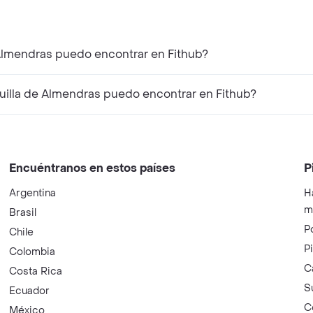
Almendras puedo encontrar en Fithub?
lla de Almendras puedo encontrar en Fithub?
Encuéntranos en estos países
P
Argentina
H
m
Brasil
P
Chile
P
Colombia
C
Costa Rica
S
Ecuador
C
México