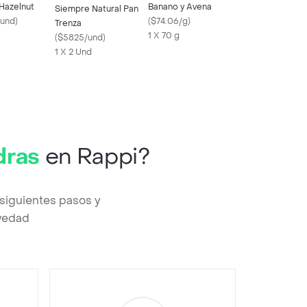
 Hazelnut
Banano y Avena
Siempre Natural Pan
und
)
(
$74.06/g
)
Trenza
1 X 70 g
(
$5825/und
)
1 X 2 Und
dras
en Rappi?
siguientes pasos y
evedad