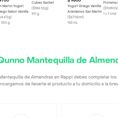
 9700
$ 9600
Cubes Sachet
Proteína
n Martin Yogurt
Yogurt Griego Vainilla
(
$186.12/g
)
(
$10800/
iego Sabor Vainilla
Arándanos San Martin
90 g
1 x 1 Und
64.67/g
)
(
$67.14/ml
)
X 150 g
143 mL
Qunno Mantequilla de Almen
Mantequilla de Almendras en Rappi debes completar los 
ncargamos de llevarte el producto a tu domicilio a la br