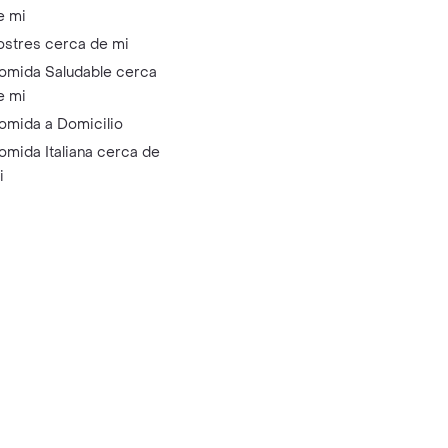
e mi
ostres cerca de mi
omida Saludable cerca
e mi
omida a Domicilio
omida Italiana cerca de
i