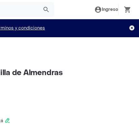
Ingreso
rminos y condiciones
lla de Almendras
tá