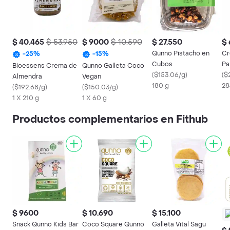
$ 40.465
$ 53.950
$ 9000
$ 10.590
$ 27.550
$ 
Qunno Pistacho en
Cr
-
25
%
-
15
%
Cubos
Pa
Bioessens Crema de
Qunno Galleta Coco
(
$153.06/g
)
(
$
Almendra
Vegan
180 g
28
(
$192.68/g
)
(
$150.03/g
)
1 X 210 g
1 X 60 g
Productos complementarios en Fithub
$ 9600
$ 10.690
$ 15.100
Snack Qunno Kids Bar
Coco Square Qunno
Galleta Vital Sagu