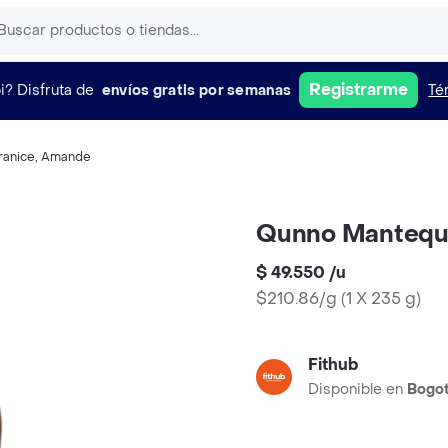
Registrarme
i?
Disfruta de
envíos gratis por semanas
Té
ranice
,
Amande
Qunno Mantequi
$ 49.550
/
u
$210.86/g
(
1 X 235 g
)
Fithub
Disponible en
Bogo