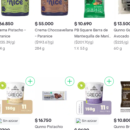
66.850
$ 55.000
$ 10.690
$ 13.50
ema Pistacho -
Crema Chocoavellana
PB Square Barra de
Qunno Ga
ranice
- Paranice
Mantequilla de Maní
Avocado
235.39/g
)
(
$193.67/g
)
con Espirulina Qunno
(
$201.70/g
)
(
$225/g
)
4 g
284 g
1 X 53 g
60 g
$ 16.750
$ 10.80
Sin azúcar
Sin azúcar
Qunno Pistachio
Qunno Br