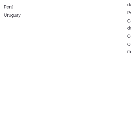
d
Perú
P
Uruguay
C
d
C
C
m