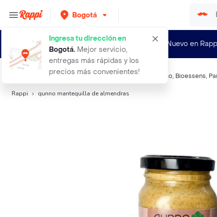
Bogotá
Ingresa tu dirección en
¿Nuevo en Rapp
Bogotá
.
Mejor servicio,
entregas más rápidas y los
precios más convenientes!
Búsquedas relacionadas:
Pasta dulce para untar
,
Qunno
,
Bioessens
,
Pa
Rappi
qunno mantequilla de almendras