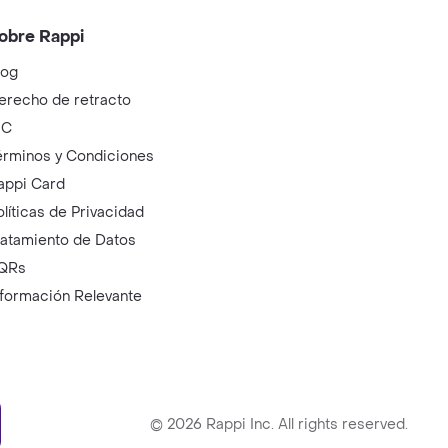
obre Rappi
log
erecho de retracto
IC
érminos y Condiciones
appi Card
olíticas de Privacidad
ratamiento de Datos
QRs
nformación Relevante
ry
©
2026
Rappi Inc. All rights reserved.