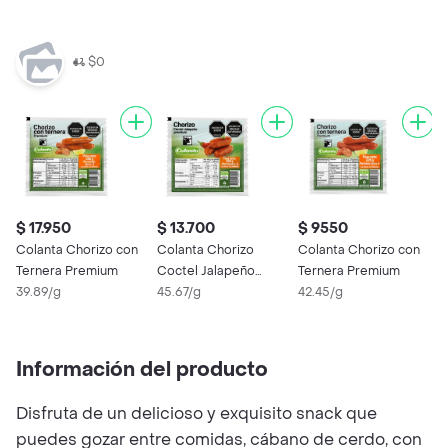
$0
$ 17.950
$ 13.700
$ 9550
Colanta Chorizo con
Colanta Chorizo
Colanta Chorizo con
Ternera Premium
Coctel Jalapeño
Ternera Premium
39.89/g
Premium
45.67/g
42.45/g
Información del producto
Disfruta de un delicioso y exquisito snack que
puedes gozar entre comidas, cábano de cerdo, con