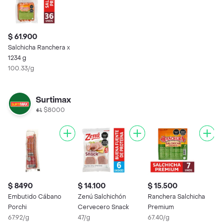
$ 61.900
Salchicha Ranchera x
1234 g
100.33/g
Surtimax
$8000
$ 8490
$ 14.100
$ 15.500
Embutido Cábano
Zenú Salchichón
Ranchera Salchicha
Porchi
Cervecero Snack
Premium
67.92/g
47/g
67.40/g