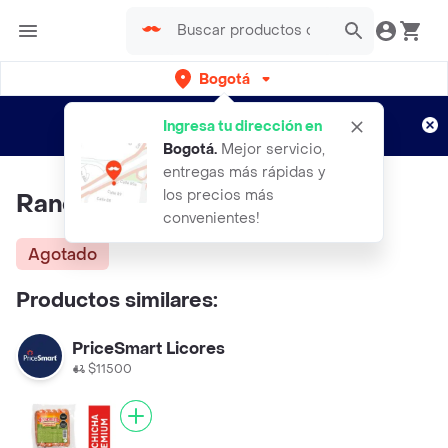
Bogotá
Regístrate
¿Nuevo en Rappi?
y disfruta de
Ingresa tu dirección en
envíos gratis por semanas
Aplican TyC
Bogotá
.
Mejor servicio,
entregas más rápidas y
los precios más
Ranchera Snack Cabano
convenientes!
Agotado
Productos similares:
PriceSmart Licores
$11500