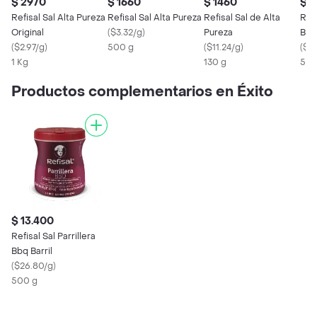
$ 2970
$ 1660
$ 1460
$ 1
Refisal Sal Alta Pureza
Refisal Sal Alta Pureza
Refisal Sal de Alta
Refi
Original
(
$3.32/g
)
Pureza
Barr
(
$2.97/g
)
500 g
(
$11.24/g
)
(
$2
1 Kg
130 g
500
Productos complementarios en Éxito
$ 13.400
Refisal Sal Parrillera
Bbq Barril
(
$26.80/g
)
500 g