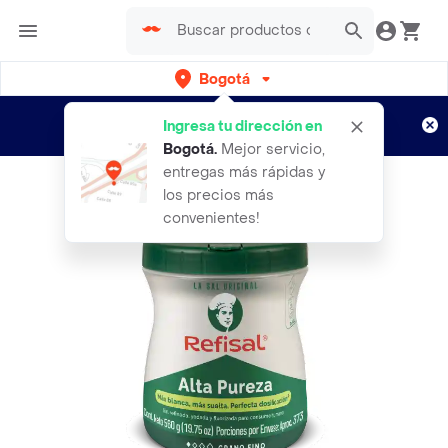
Bogotá
Regístrate
¿Nuevo en Rappi?
y disfruta de
Ingresa tu dirección en
envíos gratis por semanas
Aplican TyC
Bogotá
.
Mejor servicio,
entregas más rápidas y
los precios más
convenientes!