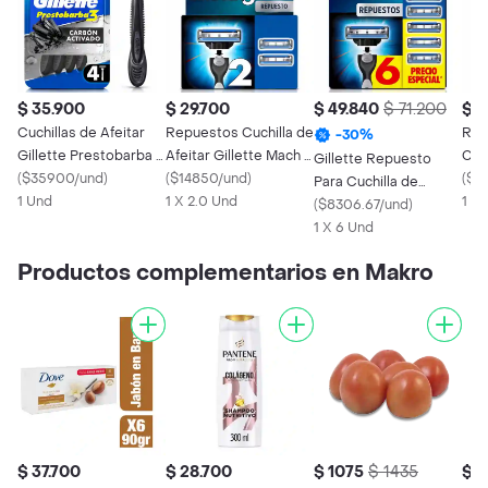
$ 35.900
$ 29.700
$ 49.840
$ 71.200
$ 6
Cuchillas de Afeitar
Repuestos Cuchilla de
Rep
-
30
%
Gillette Prestobarba 3
Afeitar Gillette Mach 3
Cuch
Gillette Repuesto
Carbono Carbón 4
(
$35900/und
)
2 Uds
(
$14850/und
)
Gill
(
$1
Para Cuchilla de
Und
1 Und
1 X 2.0 Und
Car
1 x 
Afeitar Mach 3
(
$8306.67/und
)
1 X 6 Und
Productos complementarios en Makro
$ 37.700
$ 28.700
$ 1075
$ 1435
$ 4