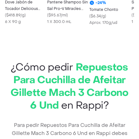
Dove Jabón de
Pantene Shampoo Sin
Sha
-
24
%
Tocador Delicious
Sal Pro-V Miracles
Pan
Tomate Chonto
Care con Karité en
(
$418.89/g
)
Colágeno
(
$95.67/ml
)
Nutr
(
$81
(
$6.34/g
)
Barra
6 X 90 g
1 X 300.0 mL
mL
1 X
Aprox. 170g/ud
¿Cómo pedir
Repuestos
Para Cuchilla de Afeitar
Gillette Mach 3 Carbono
6 Und
en Rappi?
Para pedir Repuestos Para Cuchilla de Afeitar
Gillette Mach 3 Carbono 6 Und en Rappi debes