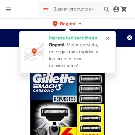
Bogotá
Regístrate
¿Nuevo en Rappi?
y disfruta de
Ingresa tu dirección en
envíos gratis por semanas
Aplican TyC
Bogotá
.
Mejor servicio,
entregas más rápidas y
los precios más
convenientes!