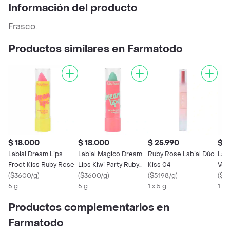
Información del producto
Frasco.
Productos similares en Farmatodo
$ 18.000
$ 18.000
$ 25.990
$ 2
Labial Dream Lips
Labial Magico Dream
Ruby Rose Labial Dúo
Lab
Froot Kiss Ruby Rose
Lips Kiwi Party Ruby
Kiss 04
Velv
(
$3600/g
)
Rose
(
$3600/g
)
(
$5198/g
)
(
$2
5 g
5 g
1 x 5 g
1 U
Productos complementarios en
Farmatodo