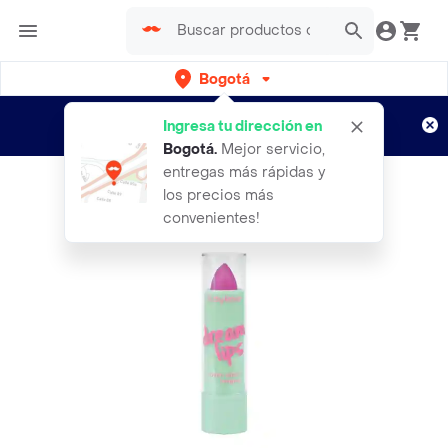
Bogotá
Regístrate
¿Nuevo en Rappi?
y disfruta de
Ingresa tu dirección en
envíos gratis por semanas
Aplican TyC
Bogotá
.
Mejor servicio,
entregas más rápidas y
los precios más
convenientes!