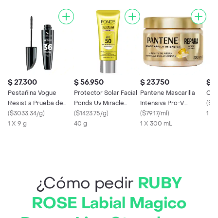
$ 27.300
$ 56.950
$ 23.750
$ 6
Pestañina Vogue
Protector Solar Facial
Pantene Mascarilla
Ceti
Resist a Prueba de
Ponds Uv Miracle
Intensiva Pro-V
(
$6
Agua Negro 9 g
(
$3033.34/g
)
Bricht Fps 50 X
(
$1423.75/g
)
Miracles
(
$79.17/ml
)
1 X
1 X 9 g
40 g
1 X 300 mL
¿Cómo pedir
RUBY
ROSE Labial Magico