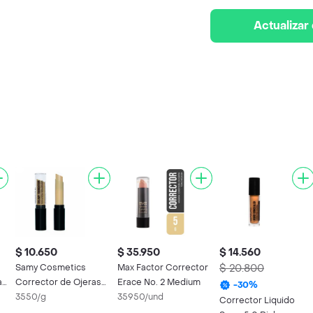
Actualizar
$ 10.650
$ 35.950
$ 14.560
Samy Cosmetics
Max Factor Corrector
$ 20.800
a
Corrector de Ojeras
Erace No. 2 Medium
-
30
%
Barra Chocolate
3550/g
35950/und
Corrector Liquido