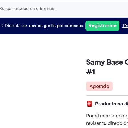
Registrarme
i?
Disfruta de
envíos gratis por semanas
Té
Samy Base C
#1
Agotado
Producto no d
Por el momento no
revisar tu direcció