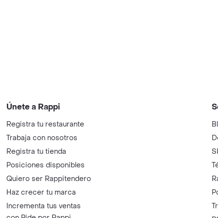
Únete a Rappi
S
Registra tu restaurante
B
Trabaja con nosotros
D
Registra tu tienda
S
Posiciones disponibles
T
Quiero ser Rappitendero
R
Haz crecer tu marca
P
Incrementa tus ventas
T
con Pide por Rappi