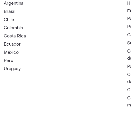
Argentina
H
m
Brasil
P
Chile
P
Colombia
C
Costa Rica
S
Ecuador
C
México
d
Perú
P
Uruguay
C
d
C
C
m