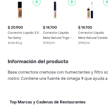
$ 20.900
$ 14.700
$ 14.700
Corrector Liquido 3.0
Corrector Líquido
Corrector Líquido
Tan Samy
Mate Natural Trigo - 5
Mate Natural Canela
4644.45/g
mL
2940/ml
5 mL
2940/ml
Información del producto
Base correctora cremosa con humectantes y filtro so
rostro. Contiene una fuente de omega 9 que ayuda a ac
Top Marcas y Cadenas de Restaurantes