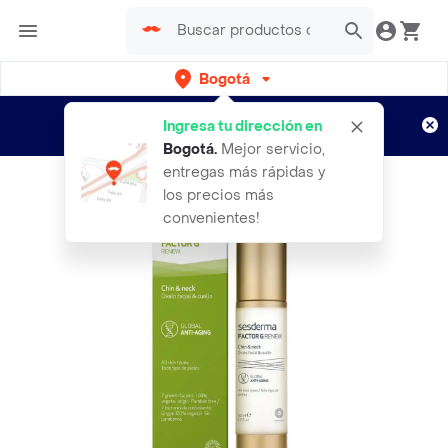
Bogotá
Regístrate
¿Nuevo en Rappi?
y disfruta de
Ingresa tu dirección en
envíos gratis por semanas
Aplican TyC
Bogotá
.
Mejor servicio,
entregas más rápidas y
los precios más
convenientes!