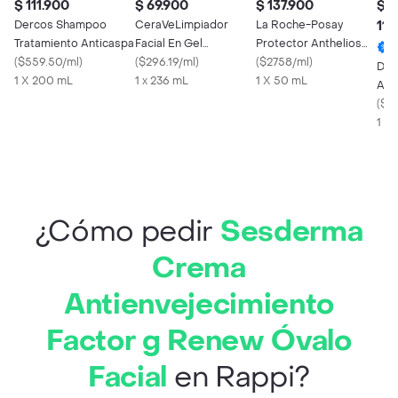
$ 111.900
$ 69.900
$ 137.900
$
Dercos Shampoo
CeraVeLimpiador
La Roche-Posay
110
Tratamiento Anticaspa
Facial En Gel
Protector Anthelios
(
$559.50/ml
)
Hidratante Piel Normal
(
$296.19/ml
)
FPS 50
(
$2758/ml
)
Der
1 X 200 mL
A Grasa
1 x 236 mL
1 X 50 mL
Ant
(
$28
1 x
¿Cómo pedir
Sesderma
Crema
Antienvejecimiento
Factor g Renew Óvalo
Facial
en Rappi?