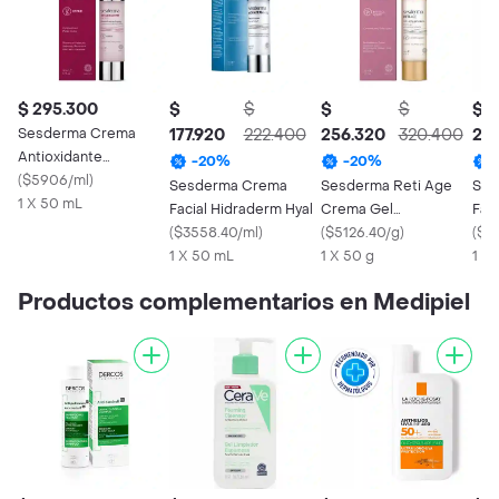
$ 295.300
$
$
$
$
$
Sesderma Crema
177.920
222.400
256.320
320.400
25
Antioxidante
-
20
%
-
20
%
Resveraderm
(
$5906/ml
)
Sesderma Crema
Sesderma Reti Age
Ses
1 X 50 mL
Facial Hidraderm Hyal
Crema Gel
Fac
(
$3558.40/ml
)
Antienvejecimiento
(
$5126.40/g
)
(
$51
1 X 50 mL
1 X 50 g
1 X
Productos complementarios en Medipiel