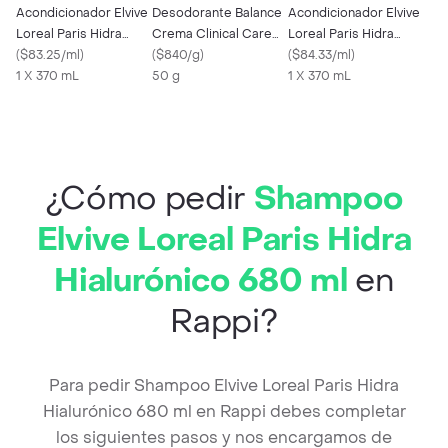
Acondicionador Elvive
Desodorante Balance
Acondicionador Elvive
Loreal Paris Hidra
Crema Clinical Care
Loreal Paris Hidra
Hialurónico 370 ml
(
$83.25/ml
)
Mujer 2x50gr
(
$840/g
)
Purificante Pure 370
(
$84.33/ml
)
1 X 370 mL
50 g
ml
1 X 370 mL
¿Cómo pedir
Shampoo
Elvive Loreal Paris Hidra
Hialurónico 680 ml
en
Rappi?
Para pedir Shampoo Elvive Loreal Paris Hidra
Hialurónico 680 ml en Rappi debes completar
los siguientes pasos y nos encargamos de