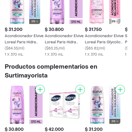
$ 31.200
$ 30.800
$ 31.750
$ 3
Acondicionador Elvive
Acondicionador Elvive
Acondicionador Elvive
Sha
Loreal Paris Hidra
Loreal Paris Hidra
Loreal Paris Glycolic
Pari
Purificante Pure 370
(
$84.33/ml
)
Hialurónico 370 ml
(
$83.25/ml
)
Gloss 370 ml
(
$85.82/ml
)
Bril
(
$8
ml
1 X 370 mL
1 X 370 mL
1 X 370 mL
1 X
Productos complementarios en
Surtimayorista
$ 30.800
$ 42.000
$ 31.200