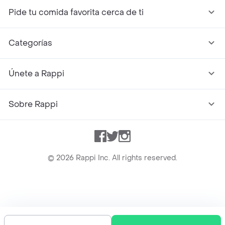
Pide tu comida favorita cerca de ti
Categorías
Únete a Rappi
Sobre Rappi
Facebook
Twitter
Instagram
©
2026
Rappi Inc. All rights reserved.
Rappi S.A.S. --- NIT 900.843.898-9 --- Calle 63 # 16A-02
Bogotá D.C. --- notificacionesrappi@rappi.com