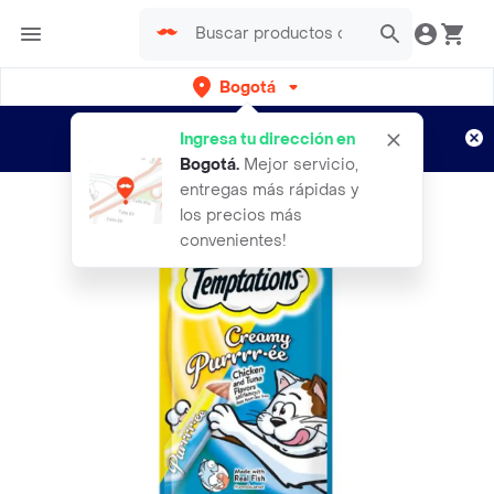
Bogotá
Regístrate
¿Nuevo en Rappi?
y disfruta de
Ingresa tu dirección en
envíos gratis por semanas
Aplican TyC
Bogotá
.
Mejor servicio,
entregas más rápidas y
los precios más
convenientes!