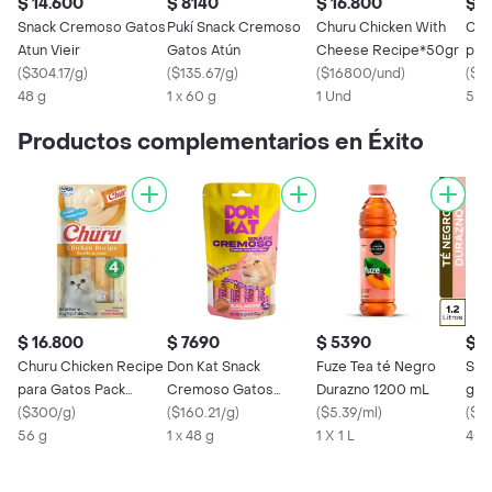
$ 14.600
$ 8140
$ 16.800
$ 1
Snack Cremoso Gatos
Pukí Snack Cremoso
Churu Chicken With
Chu
Atun Vieir
Gatos Atún
Cheese Recipe*50gr
par
(
$304.17/g
)
(
$135.67/g
)
(
$16800/und
)
4x5
(
$3
48 g
1 x 60 g
1 Und
56 
Productos complementarios en Éxito
$ 16.800
$ 7690
$ 5390
$ 1
Churu Chicken Recipe
Don Kat Snack
Fuze Tea té Negro
Snac
para Gatos Pack
Cremoso Gatos
Durazno 1200 mL
gat
4x56g
(
$300/g
)
Salmón
(
$160.21/g
)
(
$5.39/ml
)
atú
(
$32
56 g
1 x 48 g
1 X 1 L
40 