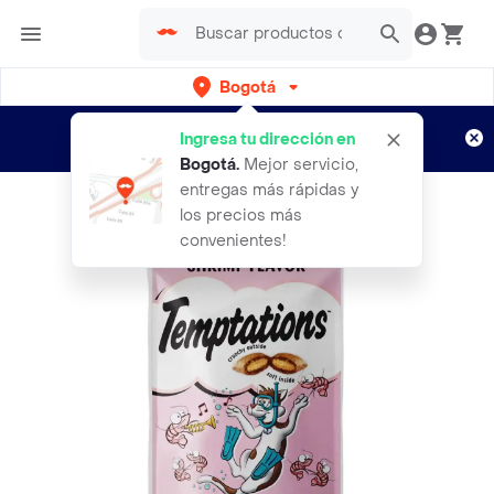
Bogotá
Regístrate
¿Nuevo en Rappi?
y disfruta de
Ingresa tu dirección en
envíos gratis por semanas
Aplican TyC
Bogotá
.
Mejor servicio,
entregas más rápidas y
los precios más
convenientes!