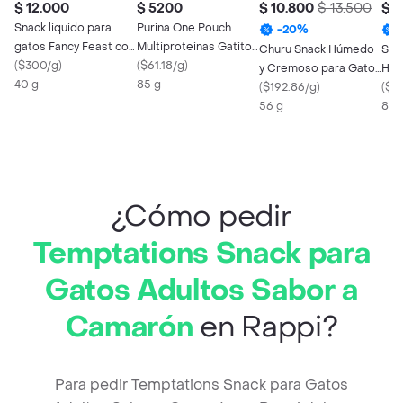
$ 12.000
$ 5200
$ 10.800
$ 13.500
$ 3
Snack liquido para
Purina One Pouch
-
20
%
gatos Fancy Feast con
Multiproteinas Gatitos
Churu Snack Húmedo
She
atún x 40gr
(
$300/g
)
Y Gatos Adultos
(
$61.18/g
)
y Cremoso para Gatos
Húm
40 g
Salmon Atun Y
85 g
Atún y Pollo
(
$192.86/g
)
Adu
(
$44
Pescado Blanco X
56 g
85 
85gr
¿Cómo pedir
Temptations Snack para
Gatos Adultos Sabor a
Camarón
en Rappi?
Para pedir Temptations Snack para Gatos