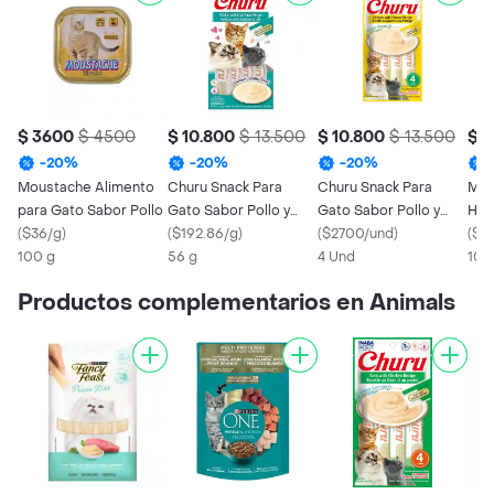
$ 3600
$ 4500
$ 10.800
$ 13.500
$ 10.800
$ 13.500
$ 
-
20
%
-
20
%
-
20
%
Moustache Alimento
Churu Snack Para
Churu Snack Para
Mou
para Gato Sabor Pollo
Gato Sabor Pollo y
Gato Sabor Pollo y
Húm
(
$36/g
)
Cangrejo
(
$192.86/g
)
Queso
(
$2700/und
)
Sab
(
$3
100 g
56 g
4 Und
100
Productos complementarios en Animals