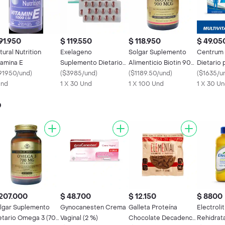
91.950
$ 119.550
$ 118.950
$ 49.05
tural Nutrition
Exelageno
Solgar Suplemento
Centrum
tamina E
Suplemento Dietario
Alimenticio Biotin 900
Dietario
91950/und
)
en Cápsulas
(
$3985/und
)
Mcg
(
$1189.50/und
)
(
$1635/u
Und
1 X 30 Und
1 X 100 Und
1 X 30 U
o
207.000
$ 48.700
$ 12.150
$ 8800
lgar Suplemento
Gynocanesten Crema
Galleta Proteína
Electroli
etario Omega 3 (700
Vaginal (2 %)
Chocolate Decadence
Rehidrat