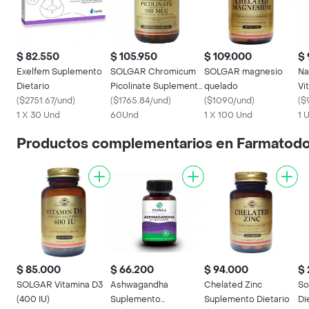
$ 82.550
$ 105.950
$ 109.000
$ 
Exelfem Suplemento
SOLGAR Chromicum
SOLGAR magnesio
Na
Dietario
Picolinate Suplemento
quelado
Vi
(
$2751.67/und
)
Dietario (500 Mcg)
(
$1765.84/und
)
(
$1090/und
)
(
$
1 X 30 Und
60Und
1 X 100 Und
1 
Productos complementarios en Farmatod
$ 85.000
$ 66.200
$ 94.000
$ 
SOLGAR Vitamina D3
Ashwagandha
Chelated Zinc
So
(400 IU)
Suplemento
Suplemento Dietario
Di