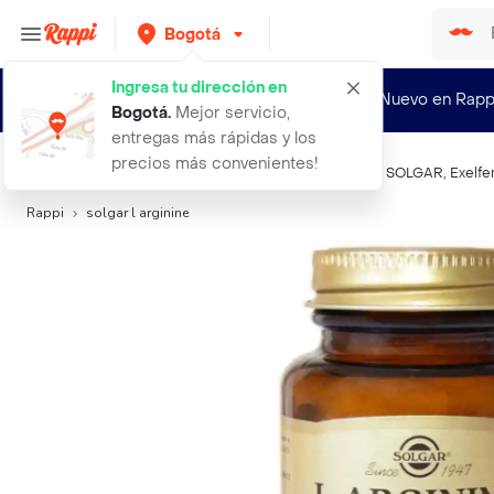
Bogotá
Ingresa tu dirección en
¿Nuevo en Rapp
Bogotá
.
Mejor servicio,
entregas más rápidas y los
precios más convenientes!
Búsquedas relacionadas:
Vitaminas y multivitamínicos
,
SOLGAR
,
Exelf
Rappi
solgar l arginine