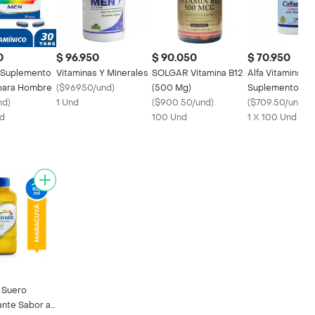
0
$ 96.950
$ 90.050
$ 70.950
 Suplemento
Vitaminas Y Minerales
SOLGAR Vitamina B12
Alfa Vitamins
 para Hombre
(
$96950/und
)
(500 Mg)
Suplemento Die
nd
)
1 Und
(
$900.50/und
)
Collagen C
(
$709.50/und
)
nd
100 Und
1 X 100 Und
t Suero
ante Sabor a