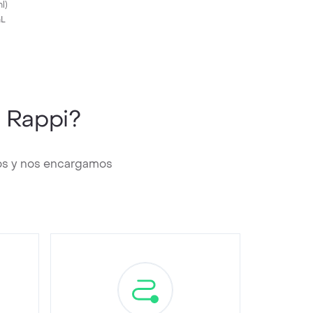
á
ml
)
mL
 Rappi?
os y nos encargamos