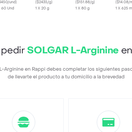
)
3450/und
)
(
$2435/g
)
Elemental 80 g
(
$151.88/g
)
Maracuy
(
$14.08/
X 60 Und
1 X 20 g
1 X 80 g
1 X 625 
pedir
SOLGAR L-Arginine
en
L-Arginine en Rappi debes completar los siguientes pas
de llevarte el producto a tu domicilio a la brevedad