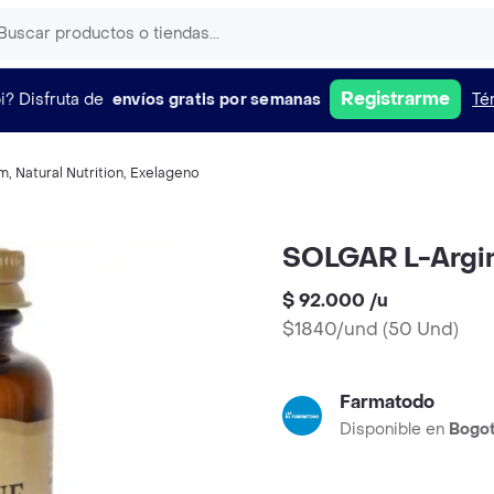
Registrarme
i?
Disfruta de
envíos gratis por semanas
Té
em
,
Natural Nutrition
,
Exelageno
SOLGAR L-Argi
$ 92.000
/
u
$1840/und
(
50 Und
)
Farmatodo
Disponible en
Bogo