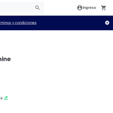
Ingreso
rminos y condiciones
nine
tá