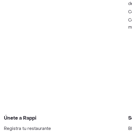
d
C
C
m
Únete a Rappi
S
Registra tu restaurante
B