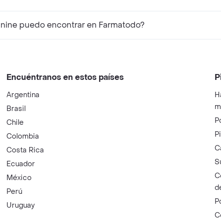
nine puedo encontrar en Farmatodo?
Encuéntranos en estos países
P
Argentina
H
m
Brasil
P
Chile
P
Colombia
C
Costa Rica
S
Ecuador
C
México
d
Perú
P
Uruguay
C