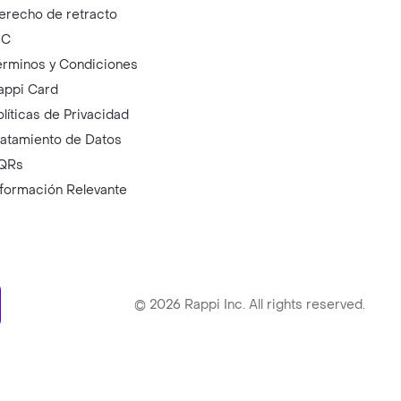
erecho de retracto
IC
érminos y Condiciones
appi Card
olíticas de Privacidad
ratamiento de Datos
QRs
nformación Relevante
ry
©
2026
Rappi Inc. All rights reserved.