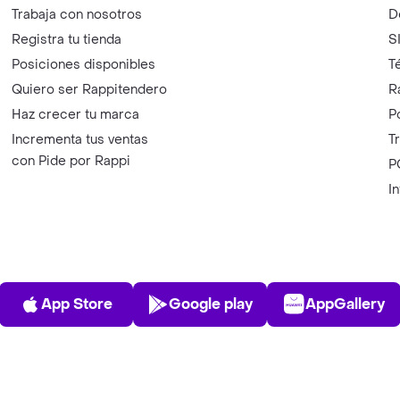
Trabaja con nosotros
D
Registra tu tienda
S
Posiciones disponibles
T
Quiero ser Rappitendero
R
Haz crecer tu marca
P
Incrementa tus ventas
T
con Pide por Rappi
P
I
App Store
Play Store
AppGalle
App Store
Google play
AppGallery