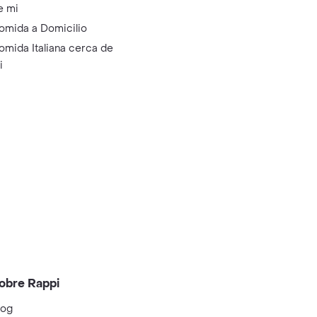
e mi
omida a Domicilio
omida Italiana cerca de
i
obre Rappi
log