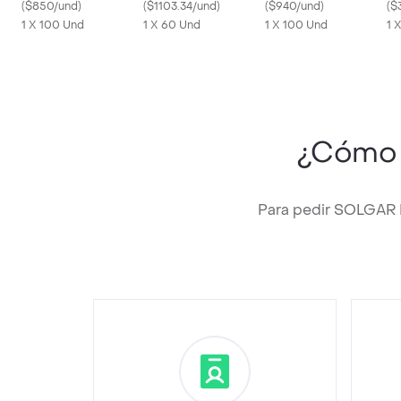
(
$850/und
)
Alimenticio Pangea
(
$1103.34/und
)
(
$940/und
)
mg
(
$
1 X 100 Und
1 X 60 Und
1 X 100 Und
1 
¿Cómo 
Para pedir SOLGAR 