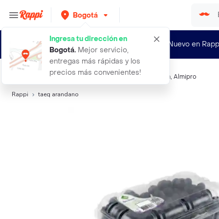
Bogotá
Ingresa tu dirección en
¿Nuevo en Rapp
Bogotá
.
Mejor servicio,
entregas más rápidas y los
precios más convenientes!
Búsquedas relacionadas:
Frutas
,
Taeq
,
Exito
,
Heineken
,
Almipro
Rappi
taeq arandano