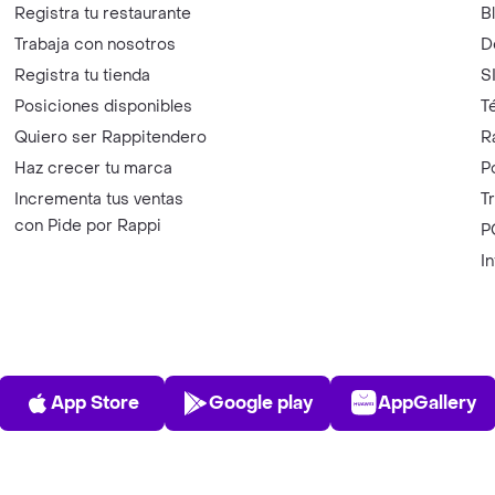
Registra tu restaurante
B
Trabaja con nosotros
D
Registra tu tienda
S
Posiciones disponibles
T
Quiero ser Rappitendero
R
Haz crecer tu marca
P
Incrementa tus ventas
T
con Pide por Rappi
P
I
App Store
Play Store
AppGalle
App Store
Google play
AppGallery