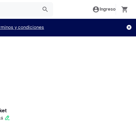
Ingreso
rminos y condiciones
ket
tá