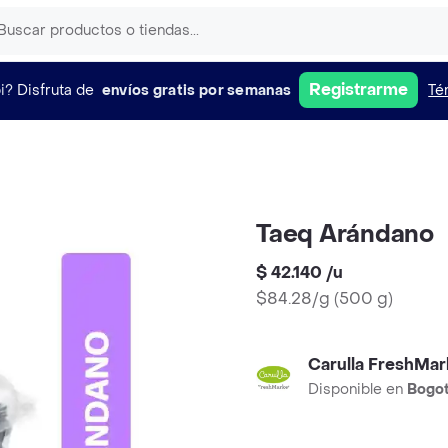
Registrarme
i?
Disfruta de
envíos gratis por semanas
Té
Taeq Arándano
$ 42.140
/
u
$84.28/g
(
500 g
)
Carulla FreshMar
Disponible en
Bogo