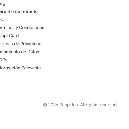
log
erecho de retracto
IC
érminos y Condiciones
appi Card
olíticas de Privacidad
ratamiento de Datos
QRs
nformación Relevante
ry
©
2026
Rappi Inc. All rights reserved.