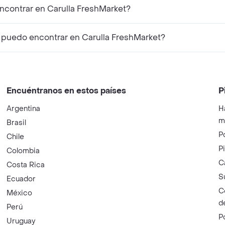
ncontrar en Carulla FreshMarket?
puedo encontrar en Carulla FreshMarket?
Encuéntranos en estos países
P
Argentina
H
m
Brasil
P
Chile
P
Colombia
C
Costa Rica
S
Ecuador
C
México
d
Perú
P
Uruguay