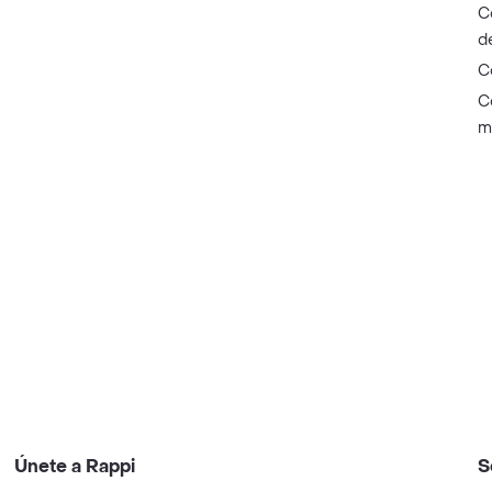
C
d
C
C
m
Únete a Rappi
S