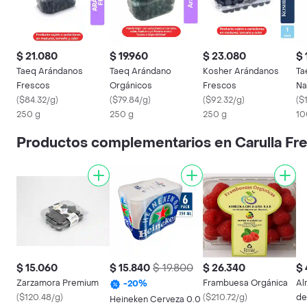
$ 21.080
$ 19.960
$ 23.080
$ 
Taeq Arándanos
Taeq Arándano
Kosher Arándanos
Ta
Frescos
Orgánicos
Frescos
Na
(
$84.32/g
)
(
$79.84/g
)
(
$92.32/g
)
(
$
250 g
250 g
250 g
10
Productos complementarios en Carulla Fr
$ 15.060
$ 15.840
$ 19.800
$ 26.340
$ 
Zarzamora Premium
Frambuesa Orgánica
Al
-
20
%
(
$120.48/g
)
(
$210.72/g
)
de
Heineken Cerveza 0.0