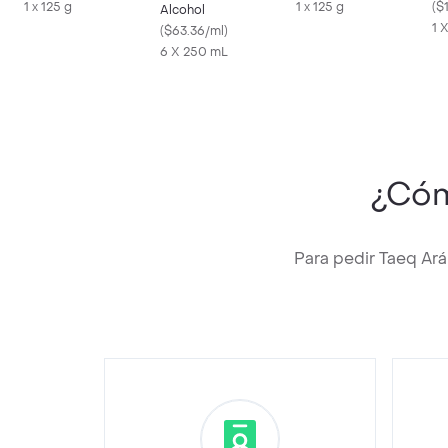
1 x 125 g
1 x 125 g
y 
(
$
Alcohol
1 
(
$63.36/ml
)
6 X 250 mL
¿Cóm
Para pedir Taeq Ar