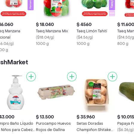
16.060
$ 18.040
$ 4560
$ 11.60
eq Manzana
Taeq Manzana Mix
Taeq Limón Tahití
Taeq Man
cional
(
$18.04/g
)
(
$4.56/g
)
(
$14.50/g
16.06/g
)
1000 g
1000 g
800 g
00 g
eshMarket
43.000
$ 13.500
$ 35.960
$ 10.01
mipro Baño Líquido
Purocampo Huevos
Setas Doradas
Papaya F
 Niños para Cabeza
Rojos de Gallina
Champiñon Shitake
(
$6.26/g
)