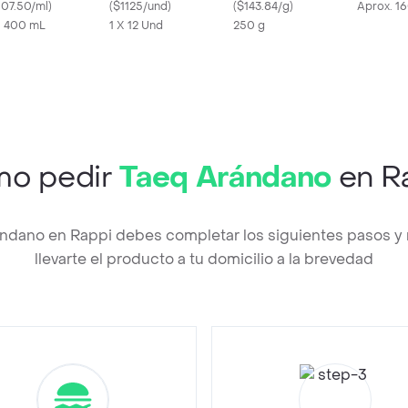
Cuerpo
107.50/ml
)
(
$1125/und
)
Ecológico
(
$143.84/g
)
Aprox. 1
X 400 mL
1 X 12 Und
250 g
o pedir
Taeq Arándano
en R
ándano en Rappi debes completar los siguientes pasos 
llevarte el producto a tu domicilio a la brevedad