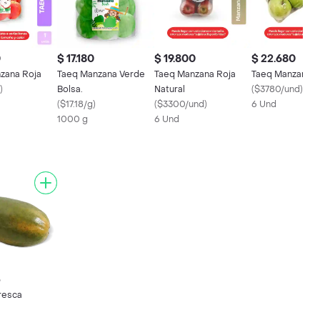
0
$ 17.180
$ 19.800
$ 22.680
zana Roja
Taeq Manzana Verde
Taeq Manzana Roja
Taeq Manzana V
)
Bolsa.
Natural
(
$3780/und
)
(
$17.18/g
)
(
$3300/und
)
6 Und
1000 g
6 Und
5
resca