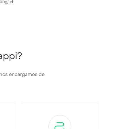
600g/ud
appi?
y nos encargamos de