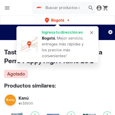
Bogotá
Regístrate
¿Nuevo en Rappi?
y disfruta de
Ingresa tu dirección en
envíos gratis por semanas
Aplican TyC
Bogotá
.
Mejor servicio,
entregas más rápidas y
los precios más
Taste Of The Wild Alimento Para
convenientes!
Perro Puppy High Prairie 28 L
Agotado
Productos similares:
Kanú
$3500