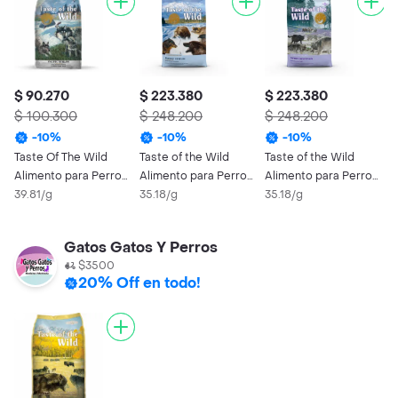
$ 90.270
$ 223.380
$ 223.380
$
$ 100.300
$ 248.200
$ 248.200
$
-
10
%
-
10
%
-
10
%
Taste Of The Wild
Taste of the Wild
Taste of the Wild
T
Alimento para Perro
Alimento para Perro
Alimento para Perro
A
Pacific Puppy Salmón
39.81/g
Adulto Pacific Stream
35.18/g
Sierra Mountain
35.18/g
S
5
Ahumado
Salmón
Adulto
A
Gatos Gatos Y Perros
$3500
20% Off en todo!