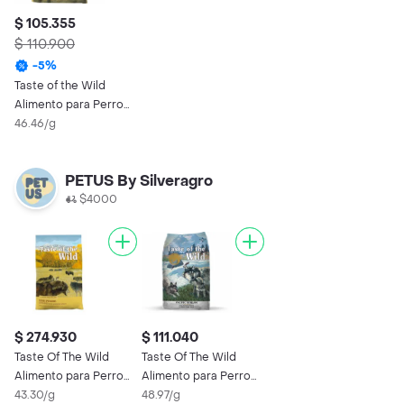
$ 105.355
$ 110.900
-
5
%
Taste of the Wild
Alimento para Perro
Adulto High Prairie
46.46/g
PETUS By Silveragro
$4000
$ 274.930
$ 111.040
Taste Of The Wild
Taste Of The Wild
Alimento para Perro
Alimento para Perro
High Prairie
43.30/g
Pacific Puppy Salmón
48.97/g