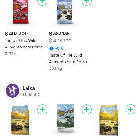
$ 403.300
$ 383.135
Taste of the Wild
$ 403.300
Alimento para Perro
-
5
%
con Jabalí
31.76/g
Taste Of The Wild
Alimento para Perro
Pacific Adulto
30.17/g
Laika
$6500