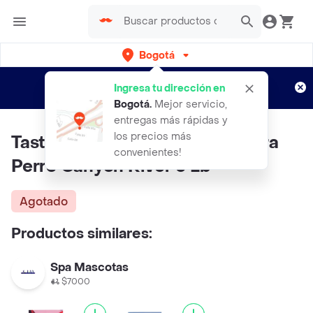
Bogotá
Regístrate
¿Nuevo en Rappi?
y disfruta de
Ingresa tu dirección en
envíos gratis por semanas
Aplican TyC
Bogotá
.
Mejor servicio,
entregas más rápidas y
los precios más
Taste Of The Wild Alimento Para
convenientes!
Perro Canyon River 5 Lb
Agotado
Productos similares:
Spa Mascotas
$7000