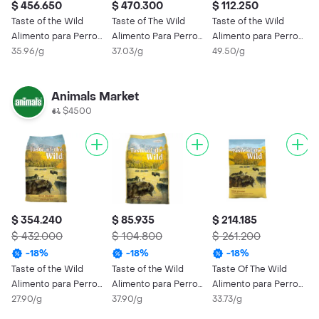
$ 456.650
$ 470.300
$ 112.250
$
Taste of the Wild
Taste of The Wild
Taste of the Wild
T
Alimento para Perro
Alimento Para Perro
Alimento para Perro
W
Alto Prairie Adulto
35.96/g
Seco Cachorros
37.03/g
Adulto High Prairie
49.50/g
R
4
Salmón
Animals Market
$4500
$ 354.240
$ 85.935
$ 214.185
$ 432.000
$ 104.800
$ 261.200
-
18
%
-
18
%
-
18
%
Taste of the Wild
Taste of the Wild
Taste Of The Wild
Alimento para Perro
Alimento para Perro
Alimento para Perro
Alto Prairie Adulto
27.90/g
Adulto High Prairie
37.90/g
High Prairie
33.73/g