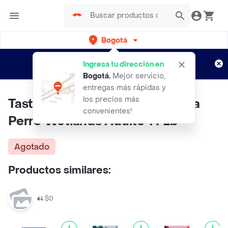
Bogotá
Regístrate
¿Nuevo en Rappi?
y disfruta de
Ingresa tu dirección en
envíos gratis por semanas
Aplican TyC
Bogotá
.
Mejor servicio,
entregas más rápidas y
los precios más
Taste of The Wild Alimento Para
convenientes!
Perro Wetlands Adulto 14 Lb
Agotado
Productos similares:
$0