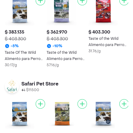
$ 383.135
$ 362.970
$ 403.300
$ 403.300
$ 403.300
Taste of the Wild
Alimento para Perro
-
5
%
-
10
%
con Jabalí
31.76/g
Taste Of The Wild
Taste of the Wild
Alimento para Perro
Alimento para Perro
Pacific Adulto
30.17/g
Sierra Mountain
57.16/g
Adulto
Safari Pet Store
$11500