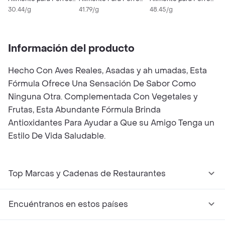
Cachorros High Prairie
30.44/g
Appalachian Small 5
41.79/g
Southwest Canyon
48.45/g
A
3
Lb
S
Información del producto
Hecho Con Aves Reales, Asadas y ah umadas, Esta
Fórmula Ofrece Una Sensación De Sabor Como
Ninguna Otra. Complementada Con Vegetales y
Frutas, Esta Abundante Fórmula Brinda
Antioxidantes Para Ayudar a Que su Amigo Tenga un
Estilo De Vida Saludable.
Top Marcas y Cadenas de Restaurantes
Encuéntranos en estos países