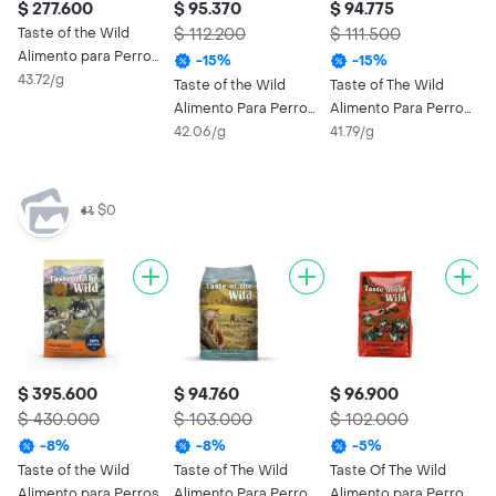
$ 277.600
$ 95.370
$ 94.775
$
Taste of the Wild
$ 112.200
$ 111.500
T
Alimento para Perro
A
-
15
%
-
15
%
Adulto Pacific Stream
43.72/g
H
4
Taste of the Wild
Taste of The Wild
Salmón
Alimento Para Perro
Alimento Para Perro
High Prairie Puppy
42.06/g
Con Salmón ah umado
41.79/g
5 Lb
$0
$ 395.600
$ 94.760
$ 96.900
$
$ 430.000
$ 103.000
$ 102.000
$
-
8
%
-
8
%
-
5
%
Taste of the Wild
Taste of The Wild
Taste Of The Wild
T
Alimento para Perros
Alimento Para Perro
Alimento para Perro
A