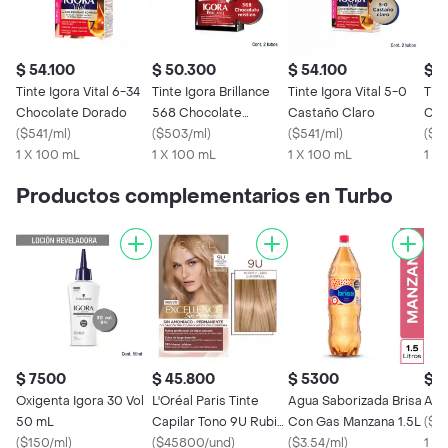
$ 54.100
$ 50.300
$ 54.100
$ 5
Tinte Igora Vital 6-34
Tinte Igora Brillance
Tinte Igora Vital 5-0
Tint
Chocolate Dorado
568 Chocolate
Castaño Claro
Cas
(
$541/ml
)
Mistico
(
$503/ml
)
(
$541/ml
)
(
$5
1 X 100 mL
1 X 100 mL
1 X 100 mL
1 X
Productos complementarios en Turbo
$ 7500
$ 45.800
$ 5300
$ 
Oxigenta Igora 30 Vol
L'Oréal Paris Tinte
Agua Saborizada Brisa
Ajo
50 mL
Capilar Tono 9U Rubio
Con Gas Manzana 1.5L
(
$2
(
$150/ml
)
Claro Cenizo Universal
(
$45800/und
)
(
$3.54/ml
)
1 U