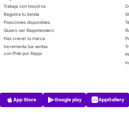
Trabaja con nosotros
D
Registra tu tienda
S
Posiciones disponibles
T
Quiero ser Rappitendero
R
Haz crecer tu marca
P
Incrementa tus ventas
T
con Pide por Rappi
P
I
App Store
Play Store
AppGalle
App Store
Google play
AppGallery