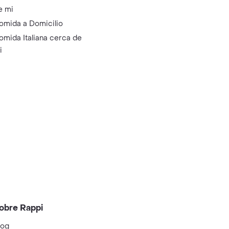
e mi
omida a Domicilio
omida Italiana cerca de
i
obre Rappi
log