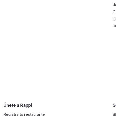
d
C
C
m
Únete a Rappi
S
Registra tu restaurante
B