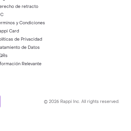
erecho de retracto
IC
érminos y Condiciones
appi Card
olíticas de Privacidad
ratamiento de Datos
QRs
nformación Relevante
ry
©
2026
Rappi Inc. All rights reserved.