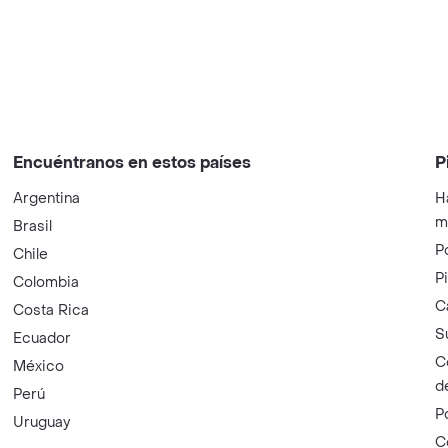
Encuéntranos en estos países
P
Argentina
H
m
Brasil
P
Chile
P
Colombia
C
Costa Rica
S
Ecuador
C
México
d
Perú
P
Uruguay
C