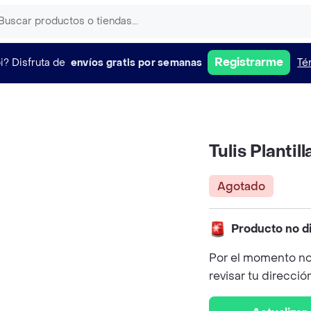
Registrarme
i?
Disfruta de
envíos gratis por semanas
Té
Tulis Planti
Agotado
Producto no d
Por el momento no
revisar tu direcció