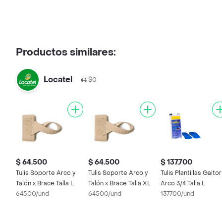
Productos similares:
Locatel
$0
$ 64.500
$ 64.500
$ 137.700
Tulis Soporte Arco y
Tulis Soporte Arco y
Tulis Plantillas Gaitor
Talón x Brace Talla L
Talón x Brace Talla XL
Arco 3/4 Talla L
64500/und
64500/und
137700/und