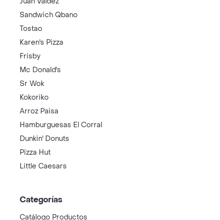
Juan Valdez
Sandwich Qbano
Tostao
Karen's Pizza
Frisby
Mc Donald's
Sr Wok
Kokoriko
Arroz Paisa
Hamburguesas El Corral
Dunkin' Donuts
Pizza Hut
Little Caesars
Categorías
Catálogo Productos