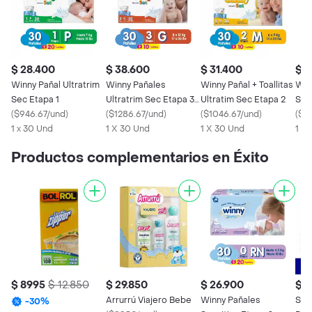
$ 28.400
$ 38.600
$ 31.400
$ 2
Winny Pañal Ultratrim
Winny Pañales
Winny Pañal + Toallitas
Win
Sec Etapa 1
Ultratrim Sec Etapa 3-
Ultratim Sec Etapa 2
Sen
(
$946.67/und
)
G + Toallitas Húmedas
(
$1286.67/und
)
(
$1046.67/und
)
(
$8
1 x 30 Und
1 X 30 Und
1 X 30 Und
1 X
Productos complementarios en Éxito
$ 8995
$ 12.850
$ 29.850
$ 26.900
$ 4
Arrurrú Viajero Bebe
Winny Pañales
Sen
-
30
%