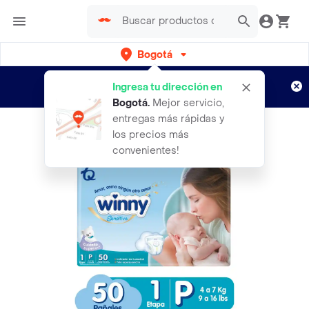
Bogotá
Regístrate
¿Nuevo en Rappi?
y disfruta de
Ingresa tu dirección en
envíos gratis por semanas
Aplican TyC
Bogotá
.
Mejor servicio,
entregas más rápidas y
los precios más
convenientes!