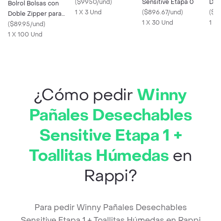
(
$9950/und
)
Sensitive Etapa 0
Den
Bolrol Bolsas con
1 X 3 Und
(
$896.67/und
)
Rep
(
$41
Doble Zipper para
1 X 30 Und
1 X 
Sándwich
(
$89.95/und
)
1 X 100 Und
¿Cómo pedir
Winny
Pañales Desechables
Sensitive Etapa 1 +
Toallitas Húmedas
en
Rappi?
Para pedir Winny Pañales Desechables
Sensitive Etapa 1 + Toallitas Húmedas en Rappi