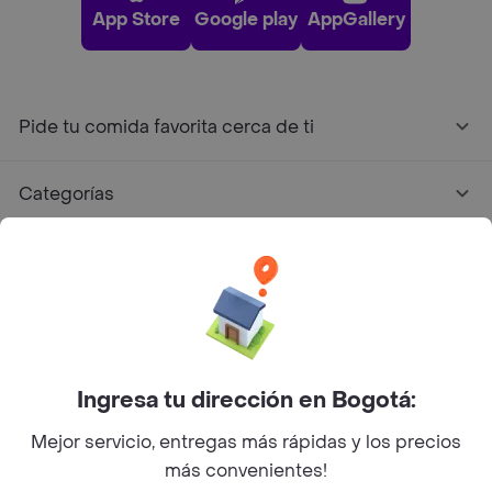
App Store
Google play
AppGallery
Pide tu comida favorita cerca de ti
Categorías
Únete a Rappi
Sobre Rappi
Facebook
Twitter
Instagram
Ingresa tu dirección en Bogotá:
Mejor servicio, entregas más rápidas y los precios
©
2026
Rappi Inc. All rights reserved.
más convenientes!