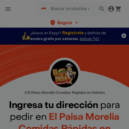
Bogotá
Regístrate
¿Nuevo en Rappi?
y disfruta de
envíos gratis por semanas
Aplican TyC
2 El Paisa Morelia Comidas Rápidas en Palmira
Ingresa tu dirección
para
pedir en
El Paisa Morelia
Comidas Rápidas en