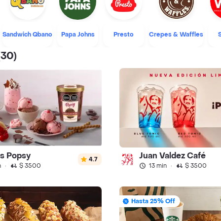
Sandwich Qbano
Papa Johns
Presto
Crepes & Waffles
(30)
s Popsy
Juan Valdez Café
4.7
n
·
$ 3500
13 min
·
$ 3500
Hasta 25% Off