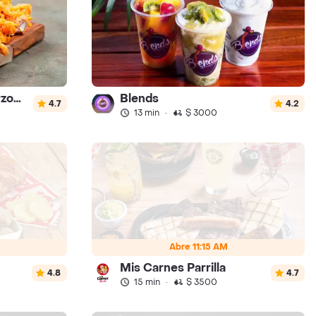
Dónde Marios Almuerzos Palmira
Blends
4.7
4.2
13 min
·
$ 3000
Abre 11:15 AM
Mis Carnes Parrilla
4.8
4.7
15 min
·
$ 3500