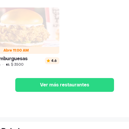
Abre 11:00 AM
amburguesas
4.6
n
·
$ 3500
Ver más restaurantes