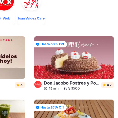
Sr Wok
Juan Valdez Café
Hasta 30% Off
Don Jacobo Postres y Ponques
5
4.7
13 min
·
$ 3500
Hasta 25% Off