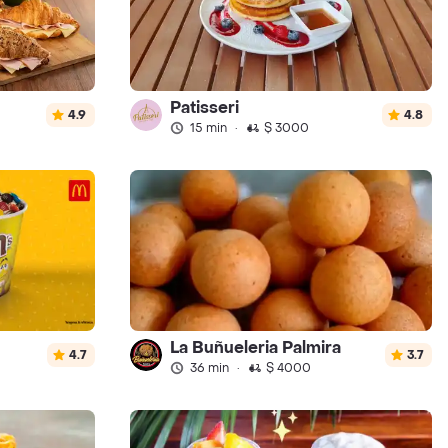
Patisseri
4.9
4.8
15 min
·
$ 3000
La Buñueleria Palmira
4.7
3.7
36 min
·
$ 4000