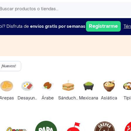
Registrarme
pi?
Disfruta de
envíos gratis por semanas
Tér
¡Nuevos!
Arepas
Desayunos
Árabe
Sánduches
Mexicana
Asiática
Típ