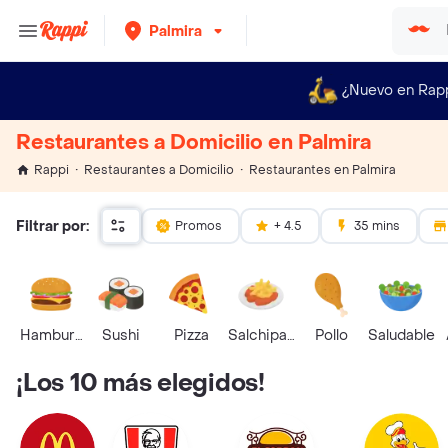
Palmira
¿Nuevo en Rap
Restaurantes a Domicilio en Palmira
Restaurantes en Palmira
Rappi
Restaurantes a Domicilio
Filtrar por:
Promos
+ 4.5
35 mins
Hamburguesa
Sushi
Pizza
Salchipapas
Pollo
Saludable
¡Los 10 más elegidos!