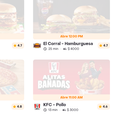
Abre 12:00 PM
El Corral - Hamburguesa
4.7
4.7
25 min
·
$ 4000
Abre 11:00 AM
KFC - Pollo
4.8
4.6
13 min
·
$ 3000