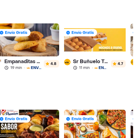
Envío Gratis
Envío Gratis
Empanaditas de Pipian - Empanadas
Sr Buñuelo Turbo
4.8
4.7
19 min
·
ENVÍO GRATIS
11 min
·
ENVÍO GRATIS
Envío Gratis
Envío Gratis