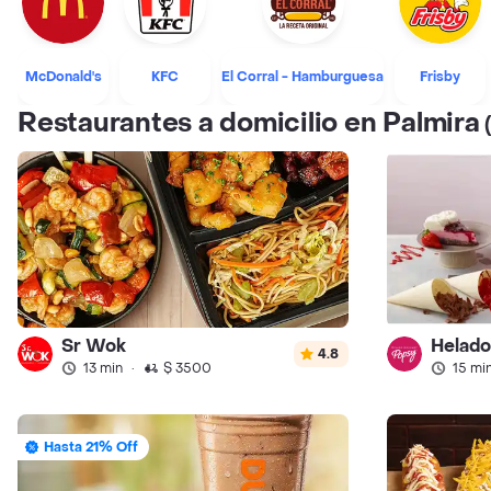
McDonald's
KFC
El Corral - Hamburguesa
Frisby
Restaurantes a domicilio en Palmira
Sr Wok
Helado
4.8
13 min
·
$ 3500
15 mi
Hasta 21% Off