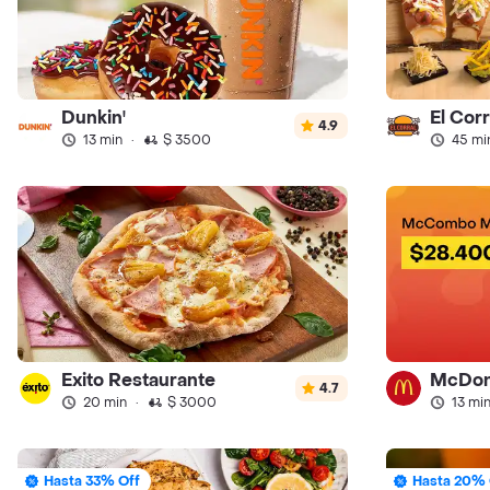
Dunkin'
El Cor
4.9
13 min
·
$ 3500
45 mi
Exito Restaurante
McDon
4.7
20 min
·
$ 3000
13 mi
Hasta 33% Off
Hasta 20% 