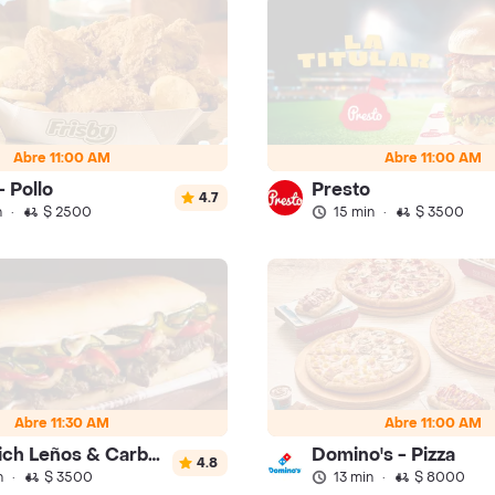
Abre 11:00 AM
Abre 11:00 AM
- Pollo
Presto
4.7
n
·
$ 2500
15 min
·
$ 3500
Abre 11:30 AM
Abre 11:00 AM
Sandwich Leños & Carbon
Domino's - Pizza
4.8
n
·
$ 3500
13 min
·
$ 8000