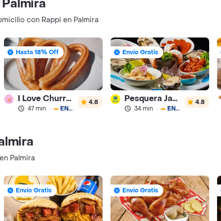
 Palmira
omicilio con Rappi en Palmira
Hasta 18% Off
Envío Gratis
I Love Churros 95
Pesquera Jaramillo
4.8
4.8
47 min
·
ENVÍO GRATIS
34 min
·
ENVÍO GRATIS
almira
en Palmira
Envío Gratis
Envío Gratis