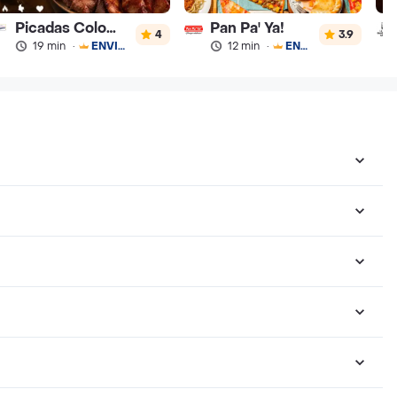
Picadas Colombianas Premium
Pan Pa' Ya!
4
3.9
19 min
·
ENVÍO GRATIS
12 min
·
ENVÍO GRATIS