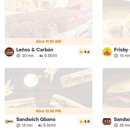
Abre 11:30 AM
Leños & Carbón
Frisby 
4.6
20 min
·
$ 3500
15 mi
Abre 12:30 PM
Sandwich Qbano
4.8
13 min
·
$ 3500
35 mi