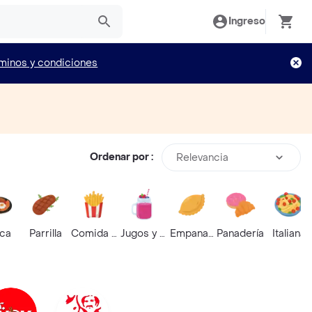
Ingreso
minos y condiciones
Ordenar por :
Relevancia
ica
Parrilla
Comida Rápida
Jugos y Batidos
Empanadas
Panadería
Italiana