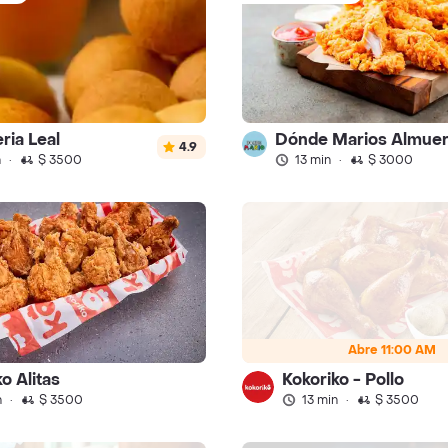
ria Leal
4.9
n
·
$ 3500
13 min
·
$ 3000
Abre 11:00 AM
o Alitas
Kokoriko - Pollo
n
·
$ 3500
13 min
·
$ 3500