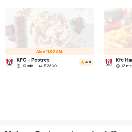
Abre 11:00 AM
KFC - Postres
Kfc H
4.8
13 min
·
$ 3500
13 mi