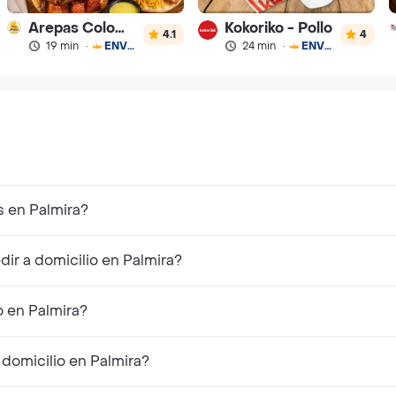
Arepas Colombianas Premium
Kokoriko - Pollo
4.1
4
19 min
·
ENVÍO GRATIS
24 min
·
ENVÍO GRATIS
s en Palmira?
ir a domicilio en Palmira?
o en Palmira?
domicilio en Palmira?