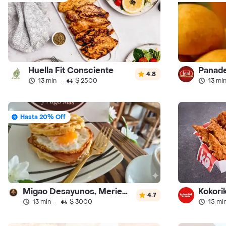
Huella Fit Consciente
Panade
4.8
13 min
·
$ 2500
13 mi
Hasta 20% Off
Migao Desayunos, Meriendas y Algo más
Kokorik
4.7
13 min
·
$ 3000
15 mi