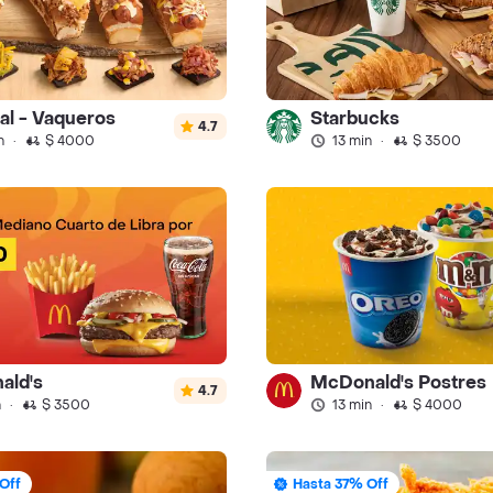
ral - Vaqueros
Starbucks
4.7
n
·
$ 4000
13 min
·
$ 3500
ald's
McDonald's Postres
4.7
n
·
$ 3500
13 min
·
$ 4000
Off
Hasta 37% Off