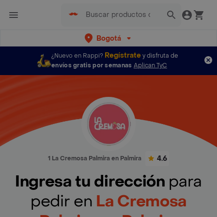
Bogotá
Regístrate
¿Nuevo en Rappi?
y disfruta de
envíos gratis por semanas
Aplican TyC
4.6
1 La Cremosa Palmira en Palmira
Ingresa tu dirección
para
pedir en
La Cremosa