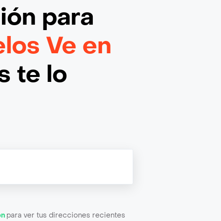
ción
para
los Ve en
 te lo
ón
para ver tus direcciones recientes