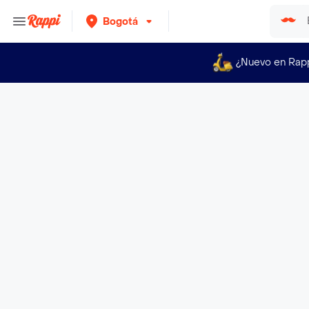
Bogotá
¿Nuevo en Rap