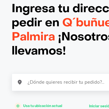
Ingresa tu direc
pedir en
Q´buñue
Palmira
¡Nosotros
llevamos!
Usa tu ubicación actual
Iniciar sesi